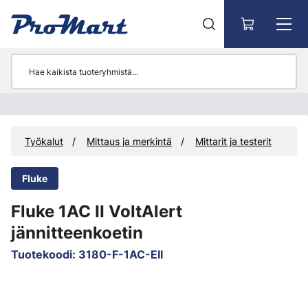
Siirry pääsisältöön
t
Työkalut
Mittaus ja merkintä
Mittarit ja testerit
Fluke
Fluke 1AC II VoltAlert
jännitteenkoetin
Tuotekoodi
:
3180-F-1AC-EII
Ohita kuvat