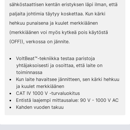
sähköstaattisen kentän eristyksen läpi ilman, että
paljaita johtimia täytyy koskettaa. Kun kärki
hehkuu punaisena ja kuulet merkkiäänen
(merkkiäänen voi myös kytkeä pois käytöstä
(OFF)), verkossa on jännite.
VoltBeat™-tekniikka testaa paristoja
yhtäjaksoisesti ja osoittaa, että laite on
toiminnassa
Kun laite havaitsee jännitteen, sen kärki hehkuu
ja kuulet merkkiäänen
CAT IV 1000 V -turvaluokitus
Entistä laajempi mittausalue: 90 V - 1000 V AC
Kahden vuoden takuu