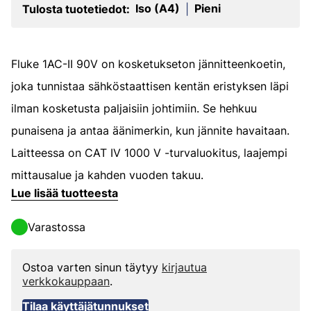
Iso (A4)
Pieni
Tulosta tuotetiedot:
|
Fluke 1AC-II 90V on kosketukseton jännitteenkoetin,
joka tunnistaa sähköstaattisen kentän eristyksen läpi
ilman kosketusta paljaisiin johtimiin. Se hehkuu
punaisena ja antaa äänimerkin, kun jännite havaitaan.
Laitteessa on CAT IV 1000 V -turvaluokitus, laajempi
mittausalue ja kahden vuoden takuu.
Lue lisää tuotteesta
Varastossa
Ostoa varten sinun täytyy
kirjautua
verkkokauppaan
.
Tilaa käyttäjätunnukset