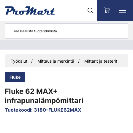
Siirry pääsisältöön
t
Työkalut
Mittaus ja merkintä
Mittarit ja testerit
Fluke
Fluke 62 MAX+
infrapunalämpömittari
Tuotekoodi
:
3180-FLUKE62MAX
Ohita kuvat