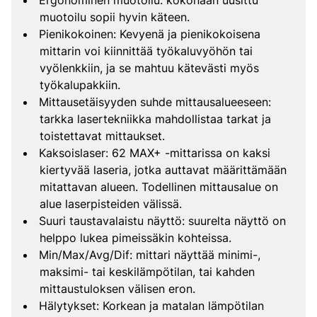
Ergonominen muotoilu: kokonaan uusittu
muotoilu sopii hyvin käteen.
Pienikokoinen: Kevyenä ja pienikokoisena
mittarin voi kiinnittää työkaluvyöhön tai
vyölenkkiin, ja se mahtuu kätevästi myös
työkalupakkiin.
Mittausetäisyyden suhde mittausalueeseen:
tarkka lasertekniikka mahdollistaa tarkat ja
toistettavat mittaukset.
Kaksoislaser: 62 MAX+ -mittarissa on kaksi
kiertyvää laseria, jotka auttavat määrittämään
mitattavan alueen. Todellinen mittausalue on
alue laserpisteiden välissä.
Suuri taustavalaistu näyttö: suurelta näyttö on
helppo lukea pimeissäkin kohteissa.
Min/Max/Avg/Dif: mittari näyttää minimi-,
maksimi- tai keskilämpötilan, tai kahden
mittaustuloksen välisen eron.
Hälytykset: Korkean ja matalan lämpötilan