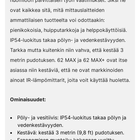
huomioon päivittäisen työn vaatimukset. Siksi ne
ovat kaikkea sitä, mitä mittauslaitteiden
ammattilaisen tuotteelta voi odottaakin:
pienikokoisia, huipputarkkoja ja helppokäyttöisiä.
IP54-luokitus takaa pölyn- ja vedenkestävyyden.
Tarkka mutta kuitenkin niin vahva, että kestää 3
metrin pudotuksen. 62 MAX ja 62 MAX+ ovat itse
asiassa niin kestäviä, että ne ovat markkinoiden
ainoat IR-lämpömittarit, joita voit käyttää huoletta.
Ominaisuudet:
Pöly- ja vesitiivis: IP54-luokitus takaa pölyn ja
vedenkestävyyden.
Kestävä: kestää 3 metrin (9,8 ft) pudotuksen.