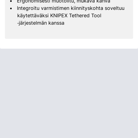
Ergonomisesti muotoiltu, mukava kahva
Integroitu varmistimen kiinnityskohta soveltuu
käytettäväksi KNIPEX Tethered Tool
‑järjestelmän kanssa