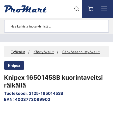
Siirry pääsisältöön
et
Työkalut
Käsityökalut
Sähköasennustyökalut
Knipex
Knipex 1650145SB kuorintaveitsi
räikällä
Tuotekoodi
:
3125-1650145SB
EAN
:
4003773089902
Ohita kuvat