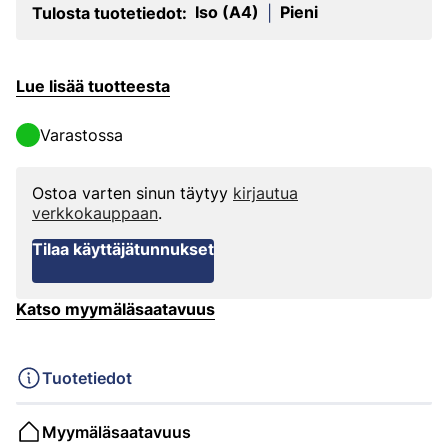
Iso (A4)
Pieni
Tulosta tuotetiedot:
|
Lue lisää tuotteesta
Varastossa
Ostoa varten sinun täytyy
kirjautua
verkkokauppaan
.
Tilaa käyttäjätunnukset
Katso myymäläsaatavuus
Tuotetiedot
Myymäläsaatavuus