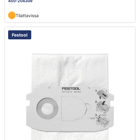
450-204309
Tilattavissa
Festool