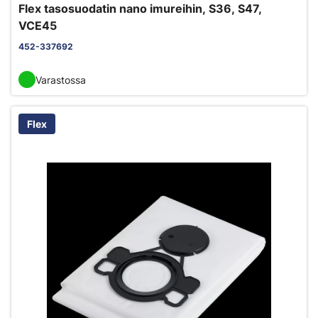
Flex tasosuodatin nano imureihin, S36, S47,
VCE45
452-337692
Varastossa
Flex