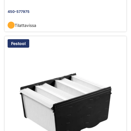
450-577975
Tilattavissa
Festool