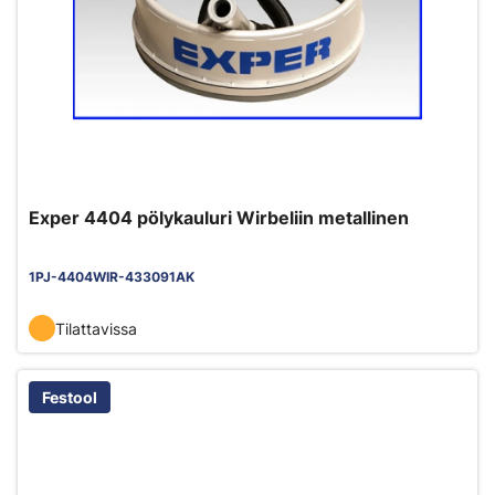
Exper 4404 pölykauluri Wirbeliin metallinen
1PJ-4404WIR-433091AK
Tilattavissa
Festool