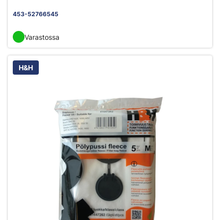
453-52766545
Varastossa
H&H