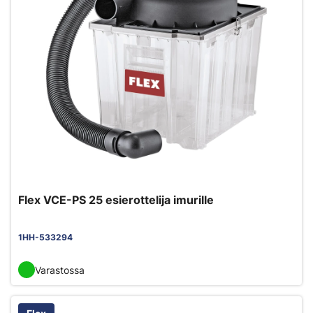
Flex VCE-PS 25 esierottelija imurille
1HH-533294
Varastossa