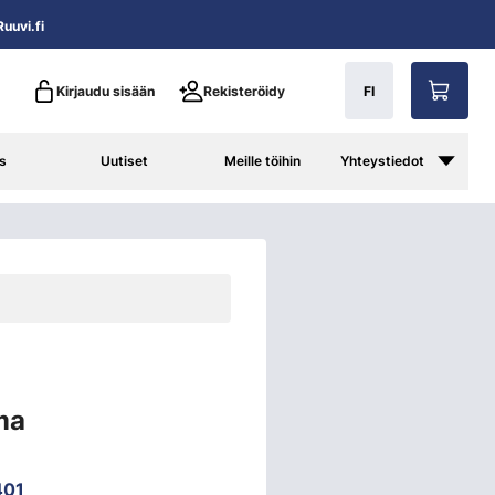
uuvi.fi
Kirjaudu sisään
Rekisteröidy
FI
s
Uutiset
Meille töihin
Yhteystiedot
ma
401