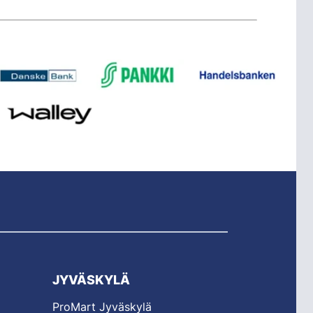
JYVÄSKYLÄ
ProMart Jyväskylä