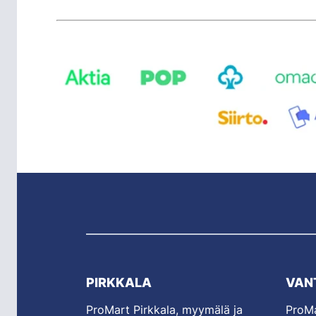
PIRKKALA
VAN
ProMart Pirkkala, myymälä ja
ProMa