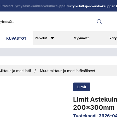
|
ProMart -yritysasiakkaiden verkkokauppa
Siirry kuluttajan verkkokauppan R
KUVASTOT
Palvelut
Myymälät
Yrity
Mittaus ja merkintä
Muut mittaus ja merkintävälineet
Limit
Limit Astekul
200x300mm
Tuotekoodi
:
3926-0