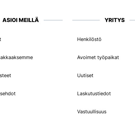
ASIOI MEILLÄ
YRITYS
t
Henkilöstö
siakkaaksemme
Avoimet työpaikat
steet
Uutiset
usehdot
Laskutustiedot
Vastuullisuus