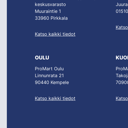
keskusvarasto
Juura
Muuraintie 1
01510
33960 Pirkkala
Katso
Katso kaikki tiedot
OULU
KUO
ProMart Oulu
ProMa
Linnunrata 21
Takoj
90440 Kempele
70900
Katso kaikki tiedot
Katso