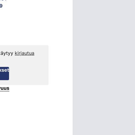
9
 täytyy
kirjautua
kset
vuus