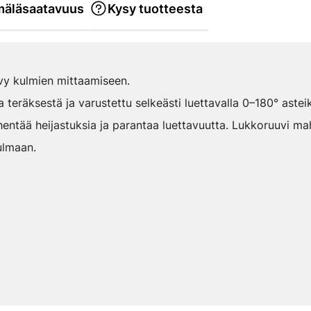
äläsaatavuus
Kysy tuotteesta
evy kulmien mittaamiseen.
 teräksestä ja varustettu selkeästi luettavalla 0–180° asteik
entää heijastuksia ja parantaa luettavuutta. Lukkoruuvi ma
ulmaan.