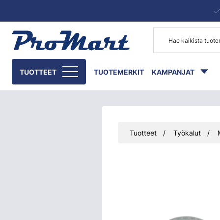
Siirry pääsisältöön
TUOTTEET
TUOTEMERKIT
KAMPANJAT
Tuotteet
Työkalut
Ohita kuvat