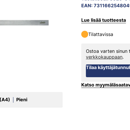
EAN
:
731166254804
Lue lisää tuotteesta
Tilattavissa
Ostoa varten sinun
verkkokauppaan
.
Tilaa käyttäjätunnu
Katso myymäläsaata
 (A4)
Pieni
|