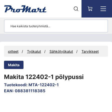
Siirry pääsisältöön
Tuotteet
Työkalut
Sähkötyökalut
Tarvikkeet
Makita
Makita 122402-1 pölypussi
Tuotekoodi
:
MTA-122402-1
EAN
:
088381118385
Ohita kuvat