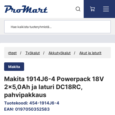
Siirry pääsisältöön
Tuotteet
Työkalut
Akkutyökalut
Akut ja laturit
Makita
Makita 1914J6-4 Powerpack 18V
2x5,0Ah ja laturi DC18RC,
pahvipakkaus
Tuotekoodi
:
454-1914J6-4
EAN
:
0197050352583