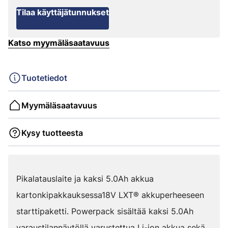
Tilaa käyttäjätunnukset
Katso myymäläsaatavuus
Tuotetiedot
Myymäläsaatavuus
Kysy tuotteesta
Pikalatauslaite ja kaksi 5.0Ah akkua
kartonkipakkauksessa18V LXT® akkuperheeseen
starttipaketti. Powerpack sisältää kaksi 5.0Ah
varaustilannäytöllä varustettua Li-ion akkua sekä