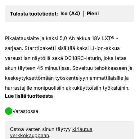
Iso (A4)
Pieni
Tulosta tuotetiedot:
|
Pikalatauslaite ja kaksi 5,0 Ah akkua 18V LXT® -
sarjaan. Starttipaketti sisältää kaksi Li-ion-akkua
varaustilan näytöllä sekä DC18RC-laturin, joka lataa
akun täyteen 45 minuutissa. Soveltuu tehokkaaseen ja
keskeytyksettömään työskentelyyn ammattilaisille ja
harrastajille monipuolisiin akkukäyttöisiin työkaluihin.
Lue lisää tuotteesta
Varastossa
Ostoa varten sinun täytyy
kirjautua
verkkokauppaan
.