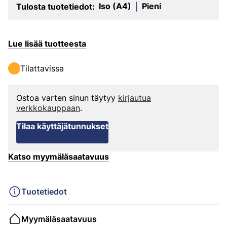
Iso (A4)
Pieni
Tulosta tuotetiedot:
|
Lue lisää tuotteesta
Tilattavissa
Ostoa varten sinun täytyy
kirjautua
verkkokauppaan
.
Tilaa käyttäjätunnukset
Katso myymäläsaatavuus
Tuotetiedot
Myymäläsaatavuus