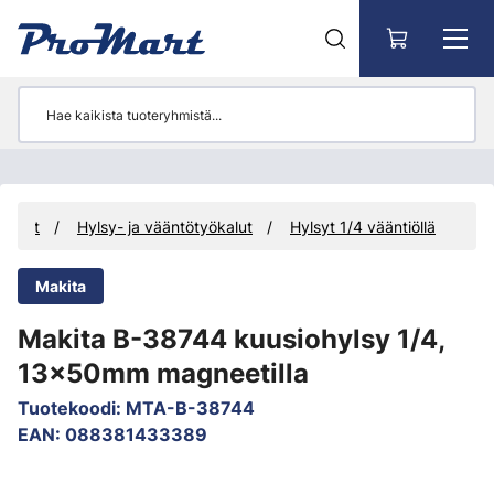
Siirry pääsisältöön
ökalut
Hylsy- ja vääntötyökalut
Hylsyt 1/4 vääntiöllä
Makita
Makita B-38744 kuusiohylsy 1/4,
13x50mm magneetilla
Tuotekoodi
:
MTA-B-38744
EAN
:
088381433389
Ohita kuvat