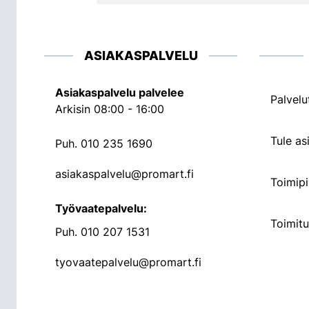
ASIAKASPALVELU
Asiakaspalvelu palvelee
Palvelu
Arkisin 08:00 - 16:00
Tule a
Puh.
010 235 1690
asiakaspalvelu@promart.fi
Toimipi
Työvaatepalvelu:
Toimit
Puh.
010 207 1531
tyovaatepalvelu@promart.fi