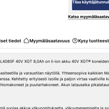
Tilaa käyttäjätunnu
Katso myymäläsaata
set tiedot
Myymäläsaatavuus
Kysy tuottees
L4080F 40V XGT 8,0Ah on li-ion akku 40V XGT® koneiden vi
siteetilla ja varaustilan näytöllä. Yhteensopiva kaikkien 
nssa. Kehitetty erityisesti isoille ja paljon virtaa vaativille 
iomakoneet ja puutarhakoneet. Akun latausaika pikalatausl
lmä suojaa akkua ylikuormitukselta, ylikuumenemiselta ja s