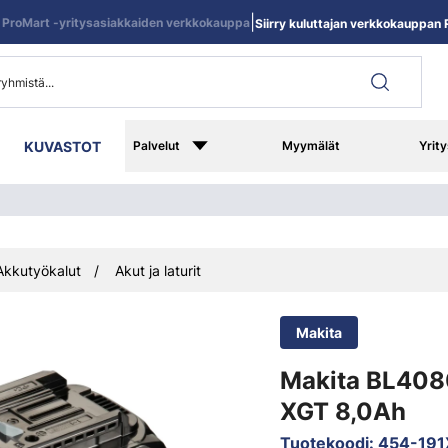
|
ProMart -yritysasiakkaiden verkkokauppa
Siirry kuluttajan verkkokauppan R
KUVASTOT
Palvelut
Myymälät
Yrity
Akkutyökalut
Akut ja laturit
Makita
Makita BL408
XGT 8,0Ah
Tuotekoodi
:
454-191