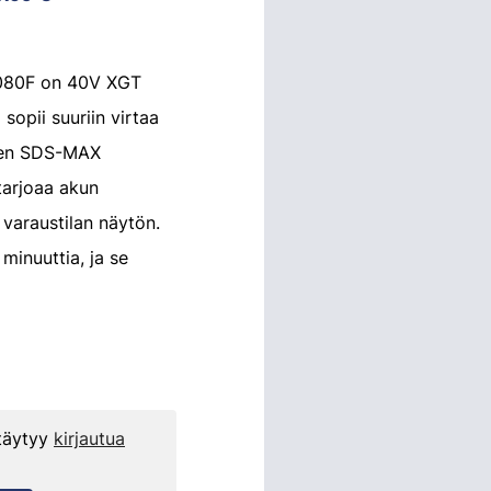
080F on 40V XGT
 sopii suuriin virtaa
uten SDS-MAX
tarjoaa akun
 varaustilan näytön.
minuuttia, ja se
 täytyy
kirjautua