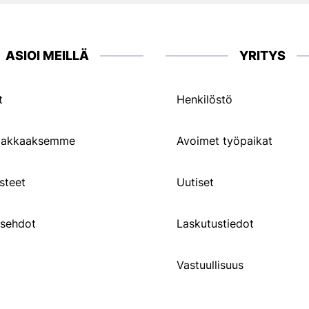
ASIOI MEILLÄ
YRITYS
t
Henkilöstö
siakkaaksemme
Avoimet työpaikat
steet
Uutiset
usehdot
Laskutustiedot
Vastuullisuus