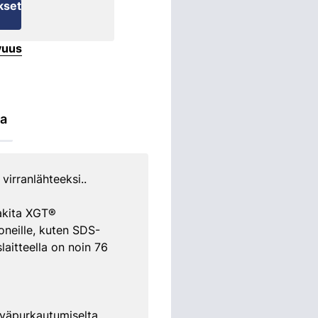
kset
vuus
ta
rranlähteeksi..
Makita XGT®
koneille, kuten SDS-
aitteella on noin 76
yväpurkautumiselta.