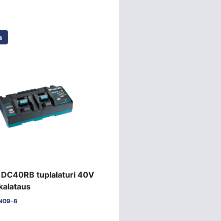
a
 DC40RB tuplalaturi 40V
kalataus
N09-8