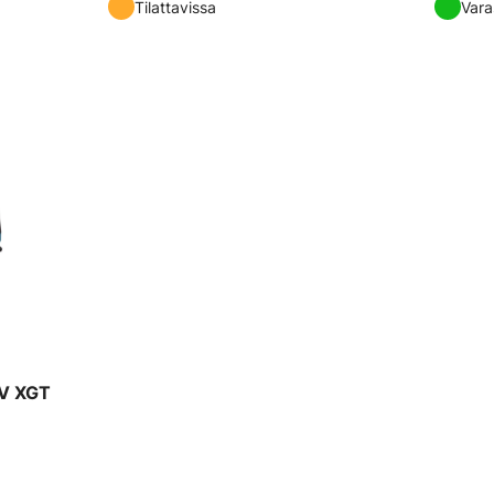
Tilattavissa
Vara
0V XGT