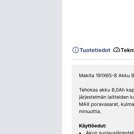
Tuotetiedot
Tekni
Makita 191X65-8 Akku B
Tehokas akku 8,0Ah kapa
järjestelmän laitteiden ka
MAX poravasarat, kulmah
minuuttia.
Käyttöedut:
Akun suojausjärjeste