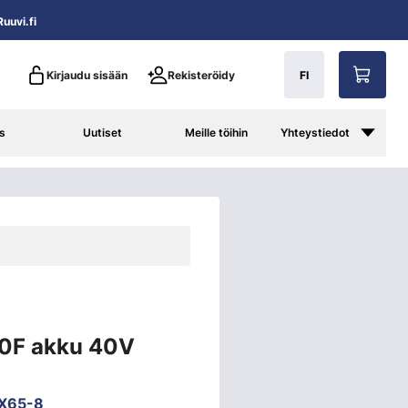
uuvi.fi
Kirjaudu sisään
Rekisteröidy
FI
s
Uutiset
Meille töihin
Yhteystiedot
0F akku 40V
X65-8