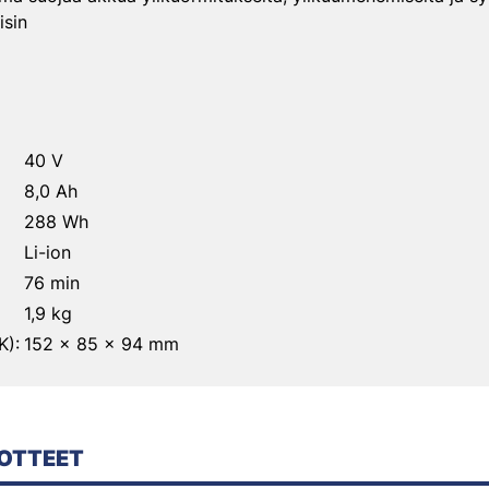
isin
40 V
8,0 Ah
288 Wh
Li-ion
76 min
1,9 kg
K):
152 x 85 x 94 mm
OTTEET