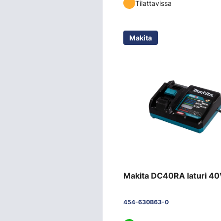
Tilattavissa
Makita
Makita DC40RA laturi 4
454-630B63-0