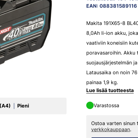
EAN
:
088381589116
Makita 191X65-8 BL4
8,0Ah li-ion akku, joka
vaativiin koneisiin k
poravasaroihin. Akku 
suojausjärjestelmän ja
Latausaika on noin 76 
painaa 1,9 kg.
Lue lisää tuotteesta
Varastossa
 (A4)
Pieni
|
Ostoa varten sinun
verkkokauppaan
.