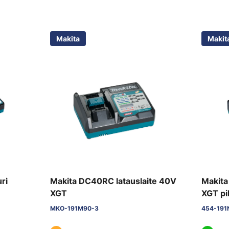
Makita
Makit
ri
Makita DC40RC latauslaite 40V
Makita
XGT
XGT pi
MKO-191M90-3
454-191