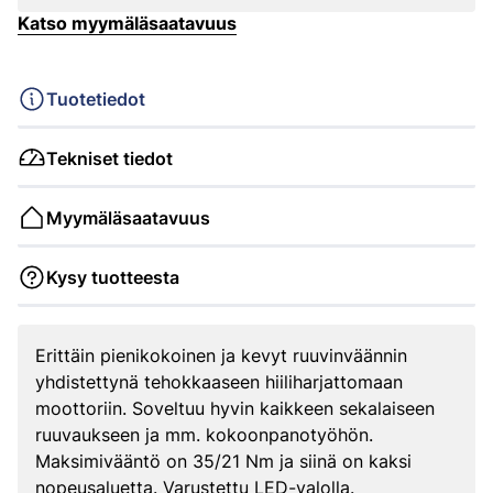
Katso myymäläsaatavuus
Tuotetiedot
Tekniset tiedot
Myymäläsaatavuus
Kysy tuotteesta
Erittäin pienikokoinen ja kevyt ruuvinväännin
yhdistettynä tehokkaaseen hiiliharjattomaan
moottoriin. Soveltuu hyvin kaikkeen sekalaiseen
ruuvaukseen ja mm. kokoonpanotyöhön.
Maksimivääntö on 35/21 Nm ja siinä on kaksi
nopeusaluetta. Varustettu LED-valolla.