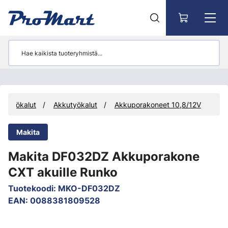
Siirry pääsisältöön
Työkalut
Akkutyökalut
Akkuporakoneet 10,8/12V
Makita
Makita DF032DZ Akkuporakone
CXT akuille Runko
Tuotekoodi
:
MKO-DF032DZ
EAN
:
0088381809528
Ohita kuvat