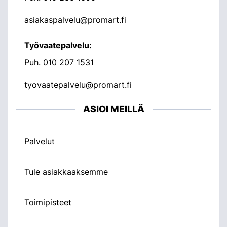
asiakaspalvelu@promart.fi
Työvaatepalvelu:
Puh.
010 207 1531
tyovaatepalvelu@promart.fi
ASIOI MEILLÄ
Palvelut
Tule asiakkaaksemme
Toimipisteet