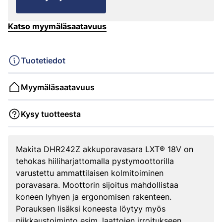
Katso myymäläsaatavuus
Tuotetiedot
Myymäläsaatavuus
Kysy tuotteesta
Makita DHR242Z akkuporavasara LXT® 18V on
tehokas hiiliharjattomalla pystymoottorilla
varustettu ammattilaisen kolmitoiminen
poravasara. Moottorin sijoitus mahdollistaa
koneen lyhyen ja ergonomisen rakenteen.
Porauksen lisäksi koneesta löytyy myös
piikkaustoiminto esim. laattojen irroitukseen.