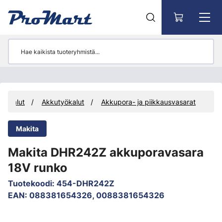
Siirry pääsisältöön
Työkalut
Akkutyökalut
Akkupora- ja piikkausvasarat
Makita
Makita DHR242Z akkuporavasara
18V runko
Tuotekoodi
:
454-DHR242Z
EAN
:
088381654326, 0088381654326
Ohita kuvat