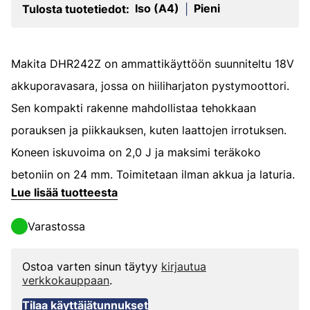
Iso (A4)
Pieni
Tulosta tuotetiedot:
|
Makita DHR242Z on ammattikäyttöön suunniteltu 18V
akkuporavasara, jossa on hiiliharjaton pystymoottori.
Sen kompakti rakenne mahdollistaa tehokkaan
porauksen ja piikkauksen, kuten laattojen irrotuksen.
Koneen iskuvoima on 2,0 J ja maksimi teräkoko
betoniin on 24 mm. Toimitetaan ilman akkua ja laturia.
Lue lisää tuotteesta
Varastossa
Ostoa varten sinun täytyy
kirjautua
verkkokauppaan
.
Tilaa käyttäjätunnukset