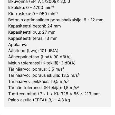
Iskuvoima (EPTA 5/2009): 2,0 J
Iskuluku: 0 - 4700 min⁻¹
Kierrosluku: 0 - 950 min⁻¹
Betonin optimaalinen poraushalkaisija: 6 - 12 mm
Kapasiteetti betoni: 24 mm
Kapasiteetti puu: 27 mm
Kapasiteetti teräs: 13 mm
Apukahva
Ääniteho (Lwa): 101 dB(A)
Äänenpainetaso (LpA): 90 dB(A)
Melun toleranssi (K-tekijä): 3 dB(A)
Tärinäarvo: poraus: 3,5 m/s²
Tärinäarvo: poraus iskulla: 13,5 m/s²
Tärinäarvo: piikkaus: 10,5 m/s²
Tärinän toleranssi (K-tekijä): 1,5 m/s²
Tuotteen mitat (P x L x K): 328 x 85 x 213 mm
Paino akulla (EPTA): 3,1 - 4,8 kg