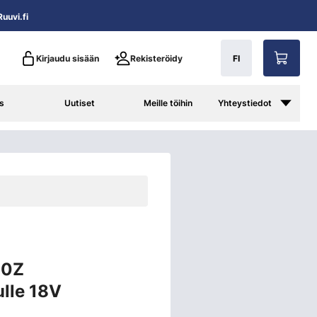
uuvi.fi
Kirjaudu sisään
Rekisteröidy
FI
s
Uutiset
Meille töihin
Yhteystiedot
80Z
lle 18V