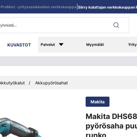
|
ProMart -yritysasiakkaiden verkkokauppa
Siirry kuluttajan verkkokauppan R
KUVASTOT
Palvelut
Myymälät
Yrity
Akkutyökalut
Akkupyörösahat
Makita
Makita DHS6
pyörösaha puu
runko