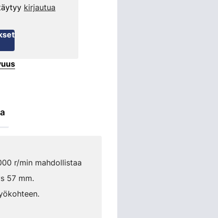
 täytyy
kirjautua
kset
vuus
ta
000 r/min mahdollistaa
yys 57 mm.
työkohteen.