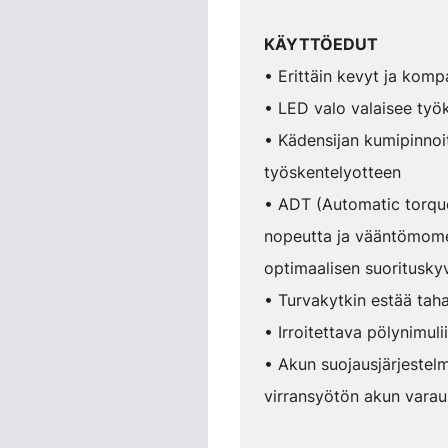
KÄYTTÖEDUT
• Erittäin kevyt ja komp
• LED valo valaisee työ
• Kädensijan kumipinnoi
työskentelyotteen
• ADT (Automatic torqu
nopeutta ja vääntömome
optimaalisen suoritusky
• Turvakytkin estää tah
• Irroitettava pölynimuli
• Akun suojausjärjestel
virransyötön akun varau