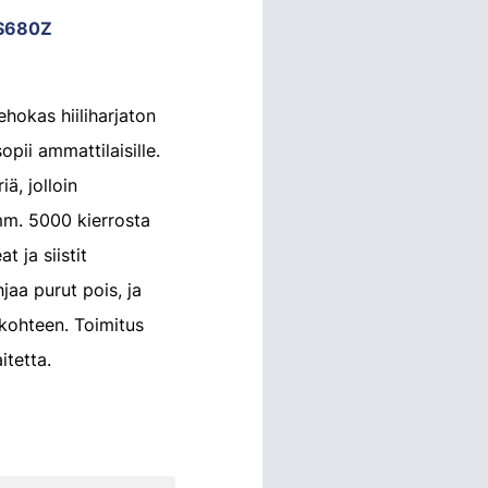
S680Z
okas hiiliharjaton
pii ammattilaisille.
ä, jolloin
m. 5000 kierrosta
 ja siistit
jaa purut pois, ja
kohteen. Toimitus
itetta.