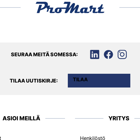
SEURAA MEITÄ SOMESSA:
TILAA
TILAA UUTISKIRJE:
ASIOI MEILLÄ
YRITYS
t
Henkilöstö