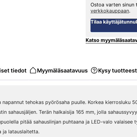
Ostoa varten sinun
verkkokauppaan
.
Tilaa käyttäjätunnu
Katso myymäläsaata
set tiedot
Myymäläsaatavuus
Kysy tuottees
 napannut tehokas pyörösaha puulle. Korkea kierrosluku 5
tin sahausjäljen. Terän halkaisija 165 mm, jolla sahaussyv
puolella pitää sahauslinjan puhtaana ja LED-valo valaisee 
ja latauslaitetta.