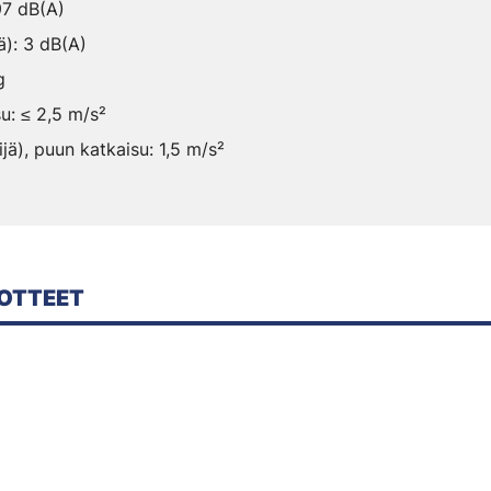
97 dB(A)
ä): 3 dB(A)
g
u: ≤ 2,5 m/s²
ijä), puun katkaisu: 1,5 m/s²
OTTEET