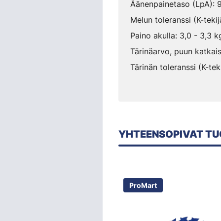
Äänenpainetaso (LpA): 
Melun toleranssi (K-tekij
Paino akulla: 3,0 - 3,3 k
Tärinäarvo, puun katkais
Tärinän toleranssi (K-tek
YHTEENSOPIVAT TU
ProMart