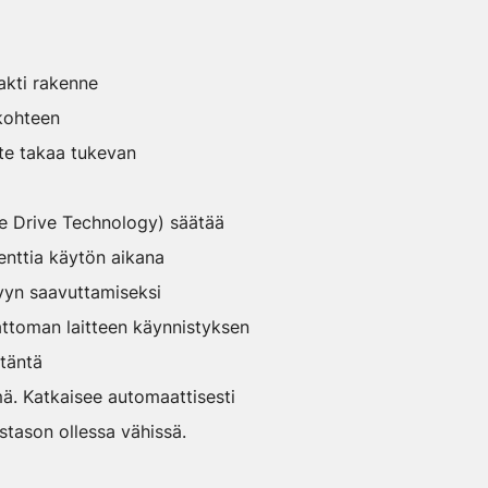
akti rakenne
kohteen
te takaa tukevan
e Drive Technology) säätää
nttia käytön aikana
vyn saavuttamiseksi
attoman laitteen käynnistyksen
itäntä
mä. Katkaisee automaattisesti
stason ollessa vähissä.