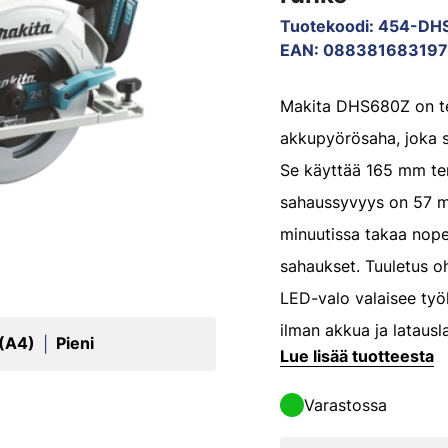
Tuotekoodi
:
454-DH
EAN
:
088381683197
Makita DHS680Z on teh
akkupyörösaha, joka so
Se käyttää 165 mm teri
sahaussyvyys on 57 m
minuutissa takaa nopeat
sahaukset. Tuuletus oh
LED-valo valaisee työ
ilman akkua ja latausla
 (A4)
Pieni
|
Lue lisää tuotteesta
Varastossa