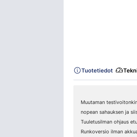
Tuotetiedot
Tekni
Muutaman testivoitonkin
nopean sahauksen ja siis
Tuuletusilman ohjaus etu
Runkoversio ilman akkua 