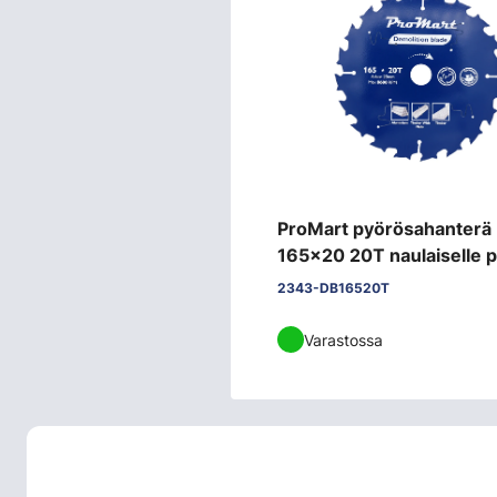
ProMart pyörösahanterä
165x20 20T naulaiselle p
purkuterä
2343-DB16520T
Varastossa