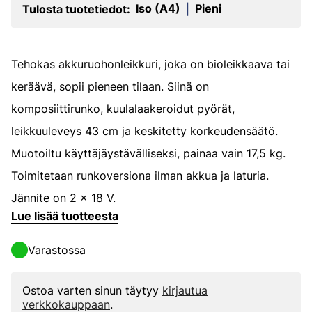
Iso (A4)
Pieni
Tulosta tuotetiedot:
|
Tehokas akkuruohonleikkuri, joka on bioleikkaava tai
keräävä, sopii pieneen tilaan. Siinä on
komposiittirunko, kuulalaakeroidut pyörät,
leikkuuleveys 43 cm ja keskitetty korkeudensäätö.
Muotoiltu käyttäjäystävälliseksi, painaa vain 17,5 kg.
Toimitetaan runkoversiona ilman akkua ja laturia.
Jännite on 2 x 18 V.
Lue lisää tuotteesta
Varastossa
Ostoa varten sinun täytyy
kirjautua
verkkokauppaan
.