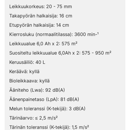
Leikkuukorkeus: 20 - 75 mm
Takapyörän halkaisija: 16 cm
Etupyörän halkaisija: 14 cm
Kierrosluku (normaalitilassa): 3600 min-¹
Leikkuualue 6,0 Ah x 2: 575 m²
Suositeltu leikkuualue 6,0Ah x 2: 575 - 950 m²
Keruusäiliö: 40 L
Keräävä: kyllä
Bioleikkaava: kyllä
Ääniteho (Lwa): 92 dB(A)
Äänenpainetaso (LpA): 81 dB(A)
Melun toleranssi (K-tekijä): 3 dB(A)
Tärinäarvo: ≤ 2,5 m/s²
Tärinän toleranssi (K-tekijä): 1,5 m/s²