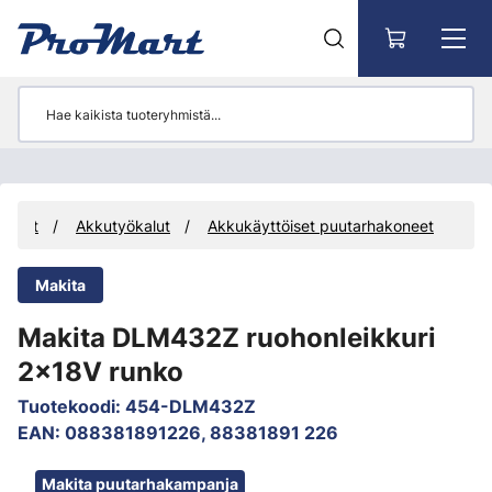
Siirry pääsisältöön
kalut
Akkutyökalut
Akkukäyttöiset puutarhakoneet
Makita
Makita DLM432Z ruohonleikkuri
2x18V runko
Tuotekoodi
:
454-DLM432Z
EAN
:
088381891226, 88381891 226
Ohita kuvat
Makita puutarhakampanja