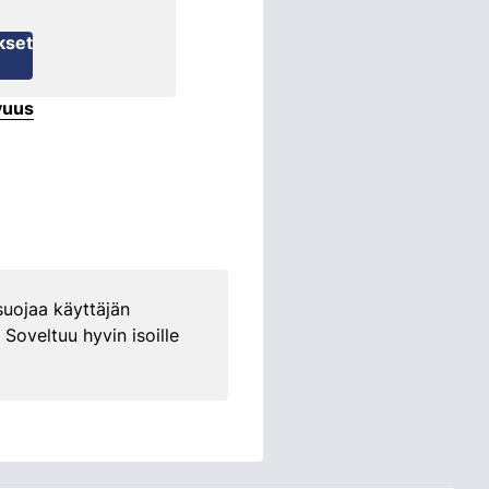
kset
vuus
uojaa käyttäjän
Soveltuu hyvin isoille