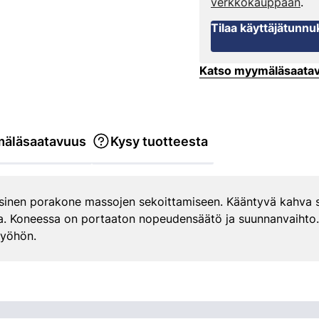
verkkokauppaan
.
Tilaa käyttäjätunnu
Katso myymäläsaata
äläsaatavuus
Kysy tuotteesta
sinen porakone massojen sekoittamiseen. Kääntyvä kahva s
sa. Koneessa on portaaton nopeudensäätö ja suunnanvaihto. 
työhön.