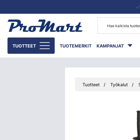
Siirry pääsisältöön
TUOTTEET
TUOTEMERKIT
KAMPANJAT
Tuotteet
Työkalut
Ohita kuvat