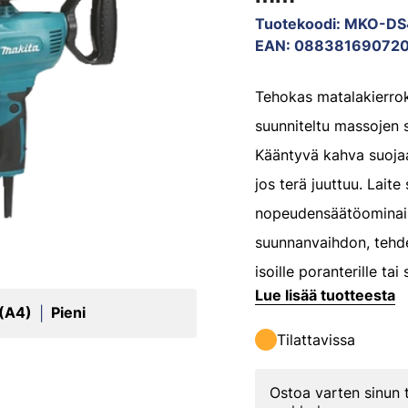
Tuotekoodi
:
MKO-DS
EAN
:
08838169072
Tehokas matalakierro
suunniteltu massojen 
Kääntyvä kahva suojaa
jos terä juuttuu. Laite
nopeudensäätöominai
suunnanvaihdon, tehd
isoille poranterille tai
Lue lisää tuotteesta
 (A4)
Pieni
|
Tilattavissa
Ostoa varten sinun