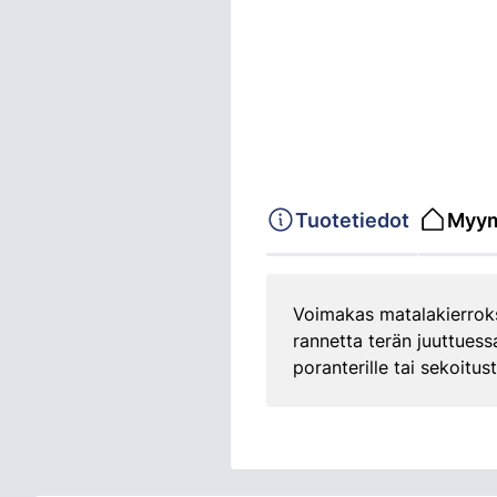
Tuotetiedot
Myym
Voimakas matalakierrok
rannetta terän juuttues
poranterille tai sekoitus