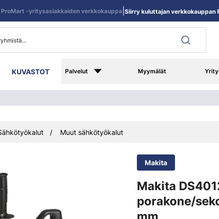
|
ProMart -yritysasiakkaiden verkkokauppa
Siirry kuluttajan verkkokauppan R
KUVASTOT
Palvelut
Myymälät
Yrity
Sähkötyökalut
Muut sähkötyökalut
Makita
Makita DS401
porakone/seko
mm