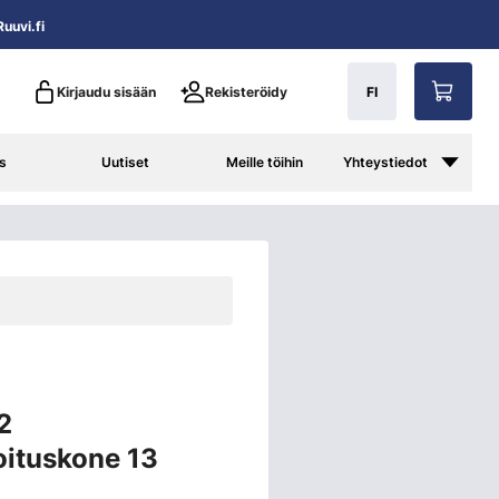
uuvi.fi
Kirjaudu sisään
Rekisteröidy
FI
s
Uutiset
Meille töihin
Yhteystiedot
2
ituskone 13