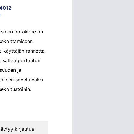
4012
0
ksinen porakone on
sekoittamiseen.
 käyttäjän rannetta,
 sisältää portaaton
suuden ja
en sen soveltuvaksi
 sekoitustöihin.
 täytyy
kirjautua