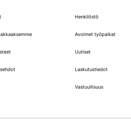
t
Henkilöstö
siakkaaksemme
Avoimet työpaikat
steet
Uutiset
usehdot
Laskutustiedot
Vastuullisuus