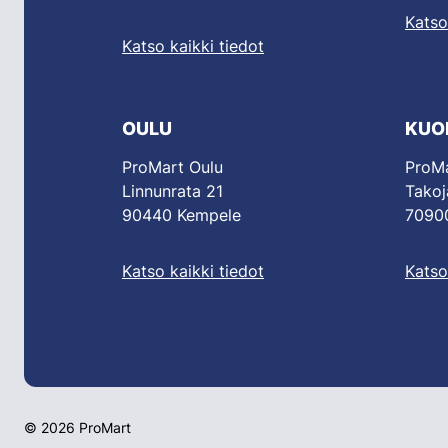
Katso
Katso kaikki tiedot
OULU
KUO
ProMart Oulu
ProMa
Linnunrata 21
Takoj
90440 Kempele
70900
Katso kaikki tiedot
Katso
© 2026 ProMart