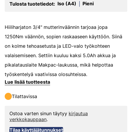
Iso (A4)
Pieni
Tulosta tuotetiedot:
|
Hiiliharjaton 3/4" mutterinväännin tarjoaa jopa
1250Nm väännön, sopien raskaaseen käyttöön. Siinä
on kolme tehoasetusta ja LED-valo työkohteen
valaisemiseen. Settiin kuuluu kaksi 5.0Ah akkua ja
pikalatauslaite Makpac-laukussa, mikä helpottaa
työskentelyä vaativissa olosuhteissa.
Lue lisää tuotteesta
Tilattavissa
Ostoa varten sinun täytyy
kirjautua
verkkokauppaan
.
Tilaa käyttäjätunnukset