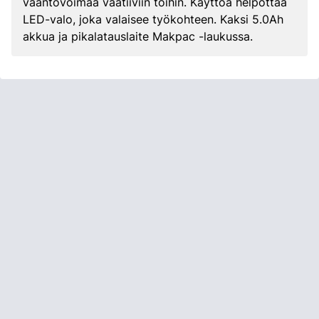
vääntövoimaa vaatiiviin töihin. Käyttöä helpottaa
LED-valo, joka valaisee työkohteen. Kaksi 5.0Ah
akkua ja pikalatauslaite Makpac -laukussa.