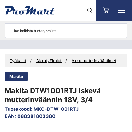
Siirry pääsisältöön
Työkalut
Akkutyökalut
Akkumutterinvääntimet
Makita
Makita DTW1001RTJ Iskevä
mutterinväännin 18V, 3/4
Tuotekoodi
:
MKO-DTW1001RTJ
EAN
:
088381803380
Ohita kuvat