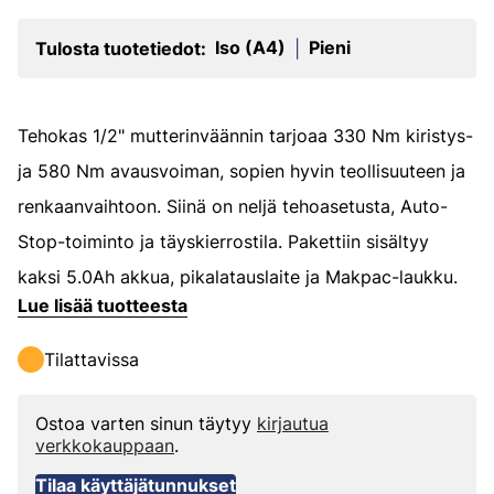
Iso (A4)
Pieni
Tulosta tuotetiedot:
|
Tehokas 1/2" mutterinväännin tarjoaa 330 Nm kiristys-
ja 580 Nm avausvoiman, sopien hyvin teollisuuteen ja
renkaanvaihtoon. Siinä on neljä tehoasetusta, Auto-
Stop-toiminto ja täyskierrostila. Pakettiin sisältyy
kaksi 5.0Ah akkua, pikalatauslaite ja Makpac-laukku.
Lue lisää tuotteesta
Tilattavissa
Ostoa varten sinun täytyy
kirjautua
verkkokauppaan
.
Tilaa käyttäjätunnukset