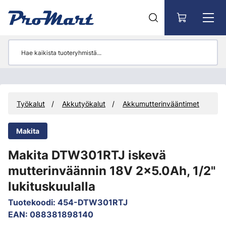
Siirry pääsisältöön
Työkalut
Akkutyökalut
Akkumutterinvääntimet
Makita
Makita DTW301RTJ iskevä
mutterinväännin 18V 2x5.0Ah, 1/2"
lukituskuulalla
Tuotekoodi
:
454-DTW301RTJ
EAN
:
088381898140