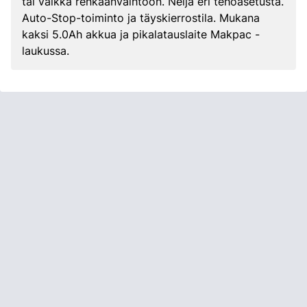
tai vaikka renkaanvaihtoon. Neljä eri tehoasetusta.
Auto-Stop-toiminto ja täyskierrostila. Mukana
kaksi 5.0Ah akkua ja pikalatauslaite Makpac -
laukussa.