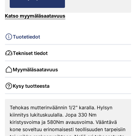
Katso myymäläsaatavuus
Tuotetiedot
Tekniset tiedot
Myymäläsaatavuus
Kysy tuotteesta
Tehokas mutterinväännin 1/2" karalla. Hylsyn
kiinnitys lukituskuulalla. Jopa 330 Nm
kiristysvoima ja 580Nm avausvoima. Vääntävä
kone soveltuu erinomaisesti teollisuuden tarpeisiin