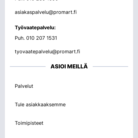
asiakaspalvelu@promart.fi
Työvaatepalvelu:
Puh.
010 207 1531
tyovaatepalvelu@promart.fi
ASIOI MEILLÄ
Palvelut
Tule asiakkaaksemme
Toimipisteet