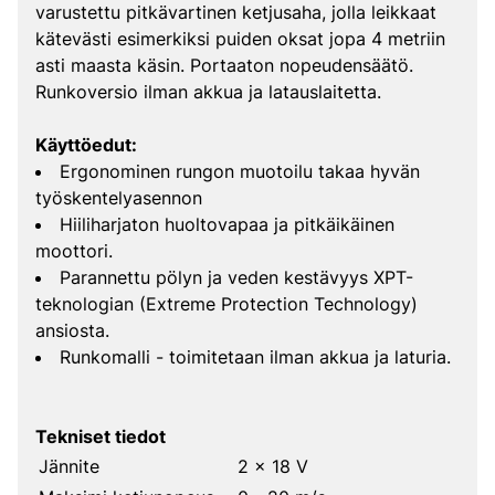
varustettu pitkävartinen ketjusaha, jolla leikkaat
kätevästi esimerkiksi puiden oksat jopa 4 metriin
asti maasta käsin. Portaaton nopeudensäätö.
Runkoversio ilman akkua ja latauslaitetta.
Käyttöedut:
Ergonominen rungon muotoilu takaa hyvän
työskentelyasennon
Hiiliharjaton huoltovapaa ja pitkäikäinen
moottori.
Parannettu pölyn ja veden kestävyys XPT-
teknologian (Extreme Protection Technology)
ansiosta.
Runkomalli - toimitetaan ilman akkua ja laturia.
Tekniset tiedot
Jännite
2 x 18 V