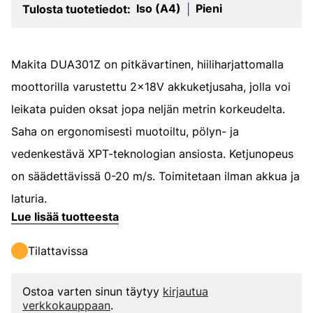
Iso (A4)
Pieni
Tulosta tuotetiedot:
|
Makita DUA301Z on pitkävartinen, hiiliharjattomalla
moottorilla varustettu 2x18V akkuketjusaha, jolla voi
leikata puiden oksat jopa neljän metrin korkeudelta.
Saha on ergonomisesti muotoiltu, pölyn- ja
vedenkestävä XPT-teknologian ansiosta. Ketjunopeus
on säädettävissä 0-20 m/s. Toimitetaan ilman akkua ja
laturia.
Lue lisää tuotteesta
Tilattavissa
Ostoa varten sinun täytyy
kirjautua
verkkokauppaan
.