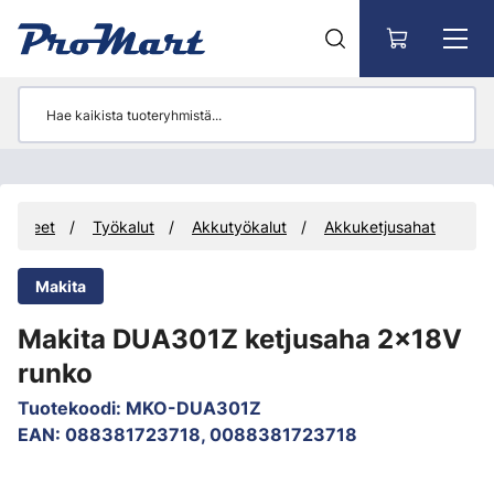
Siirry pääsisältöön
Tuotteet
Työkalut
Akkutyökalut
Akkuketjusahat
Makita
Makita DUA301Z ketjusaha 2x18V
runko
Tuotekoodi
:
MKO-DUA301Z
EAN
:
088381723718, 0088381723718
Ohita kuvat