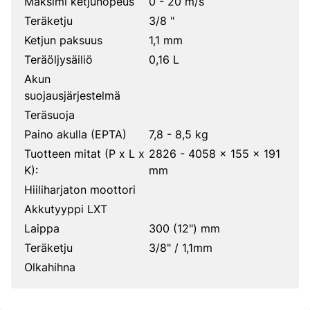
Maksimi ketjunopeus
0 - 20 m/s
Teräketju
3/8 "
Ketjun paksuus
1,1 mm
Teräöljysäiliö
0,16 L
Akun
suojausjärjestelmä
Teräsuoja
Paino akulla (EPTA)
7,8 - 8,5 kg
Tuotteen mitat (P x L x
2826 - 4058 x 155 x 191
K):
mm
Hiiliharjaton moottori
Akkutyyppi LXT
Laippa
300 (12") mm
Teräketju
3/8" / 1,1mm
Olkahihna