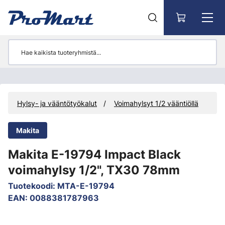
Siirry pääsisältöön
Hylsy- ja vääntötyökalut
Voimahylsyt 1/2 vääntiöllä
Makita
Makita E-19794 Impact Black
voimahylsy 1/2", TX30 78mm
Tuotekoodi
:
MTA-E-19794
EAN
:
0088381787963
Ohita kuvat