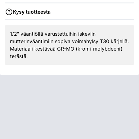
Kysy tuotteesta
1/2" vääntiöllä varustettuihin iskeviin
mutterinvääntimiin sopiva voimahylsy T30 kärjellä.
Materiaali kestävää CR-MO (kromi-molybdeeni)
terästä.