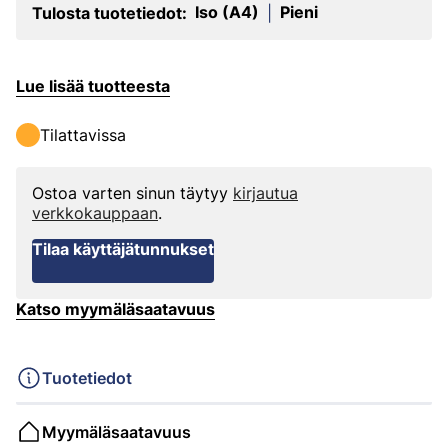
Iso (A4)
Pieni
Tulosta tuotetiedot:
|
Lue lisää tuotteesta
Tilattavissa
Ostoa varten sinun täytyy
kirjautua
verkkokauppaan
.
Tilaa käyttäjätunnukset
Katso myymäläsaatavuus
Tuotetiedot
Myymäläsaatavuus