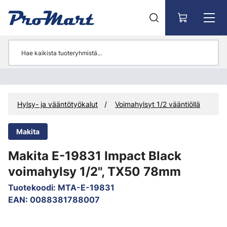
Siirry pääsisältöön
Hylsy- ja vääntötyökalut
Voimahylsyt 1/2 vääntiöllä
Makita
Makita E-19831 Impact Black
voimahylsy 1/2", TX50 78mm
Tuotekoodi
:
MTA-E-19831
EAN
:
0088381788007
Ohita kuvat