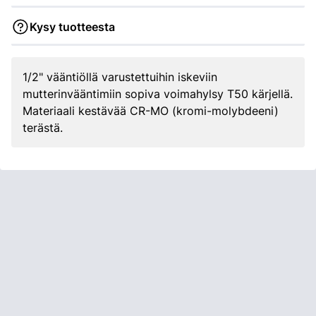
Kysy tuotteesta
1/2" vääntiöllä varustettuihin iskeviin
mutterinvääntimiin sopiva voimahylsy T50 kärjellä.
Materiaali kestävää CR-MO (kromi-molybdeeni)
terästä.