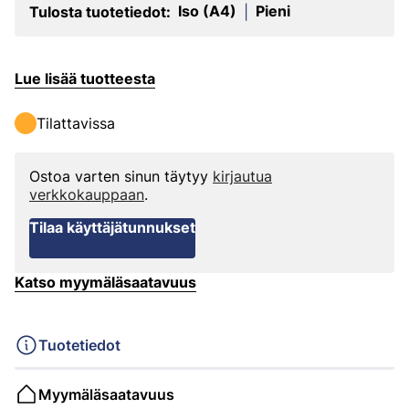
Iso (A4)
Pieni
Tulosta tuotetiedot:
|
Lue lisää tuotteesta
Tilattavissa
Ostoa varten sinun täytyy
kirjautua
verkkokauppaan
.
Tilaa käyttäjätunnukset
Katso myymäläsaatavuus
Tuotetiedot
Myymäläsaatavuus