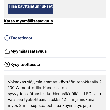
Tilaa käyttäjätunnukset
Katso myymäläsaatavuus
Tuotetiedot
Myymäläsaatavuus
Kysy tuotteesta
Voimakas yläjyrsin ammattikäyttöön tehokkaalla 2
100 W moottorilla. Koneessa on
syvyydensäätöasteikko hienosäädöllä ja LED-valo
valaisee työkohteen. Istukka 12 mm ja mukana
myös 8 mm supiste. pehmeä käynnistys ja ja