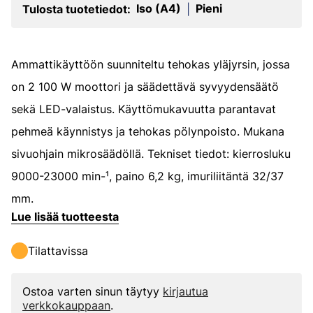
Iso (A4)
Pieni
Tulosta tuotetiedot:
|
Ammattikäyttöön suunniteltu tehokas yläjyrsin, jossa
on 2 100 W moottori ja säädettävä syvyydensäätö
sekä LED-valaistus. Käyttömukavuutta parantavat
pehmeä käynnistys ja tehokas pölynpoisto. Mukana
sivuohjain mikrosäädöllä. Tekniset tiedot: kierrosluku
9000-23000 min-¹, paino 6,2 kg, imuriliitäntä 32/37
mm.
Lue lisää tuotteesta
Tilattavissa
Ostoa varten sinun täytyy
kirjautua
verkkokauppaan
.