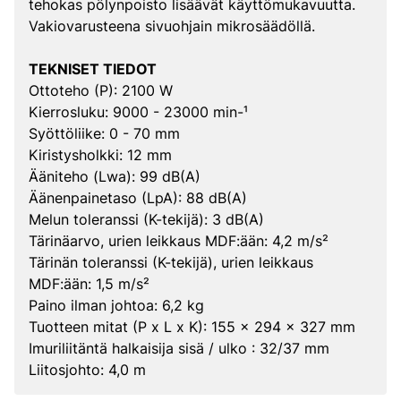
tehokas pölynpoisto lisäävät käyttömukavuutta.
Vakiovarusteena sivuohjain mikrosäädöllä.
TEKNISET TIEDOT
Ottoteho (P): 2100 W
Kierrosluku: 9000 - 23000 min-¹
Syöttöliike: 0 - 70 mm
Kiristysholkki: 12 mm
Ääniteho (Lwa): 99 dB(A)
Äänenpainetaso (LpA): 88 dB(A)
Melun toleranssi (K-tekijä): 3 dB(A)
Tärinäarvo, urien leikkaus MDF:ään: 4,2 m/s²
Tärinän toleranssi (K-tekijä), urien leikkaus
MDF:ään: 1,5 m/s²
Paino ilman johtoa: 6,2 kg
Tuotteen mitat (P x L x K): 155 x 294 x 327 mm
Imuriliitäntä halkaisija sisä / ulko : 32/37 mm
Liitosjohto: 4,0 m