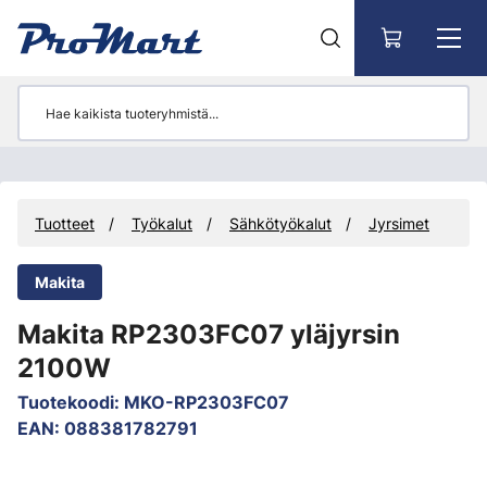
Siirry pääsisältöön
Tuotteet
Työkalut
Sähkötyökalut
Jyrsimet
Makita
Makita RP2303FC07 yläjyrsin
2100W
Tuotekoodi
:
MKO-RP2303FC07
EAN
:
088381782791
Ohita kuvat