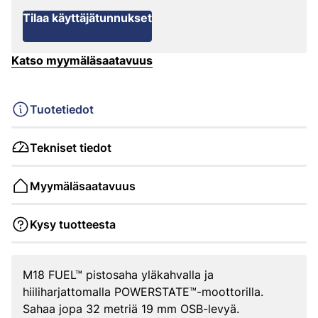
Tilaa käyttäjätunnukset
Katso myymäläsaatavuus
Tuotetiedot
Tekniset tiedot
Myymäläsaatavuus
Kysy tuotteesta
M18 FUEL™ pistosaha yläkahvalla ja
hiiliharjattomalla POWERSTATE™-moottorilla.
Sahaa jopa 32 metriä 19 mm OSB-levyä.