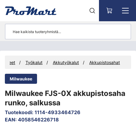
Siirry pääsisältöön
Tuotteet
Työkalut
Akkutyökalut
Akkupistosahat
Milwaukee
Milwaukee FJS-0X akkupistosaha
runko, salkussa
Tuotekoodi
:
1114-4933464726
EAN
:
4058546226718
Ohita kuvat