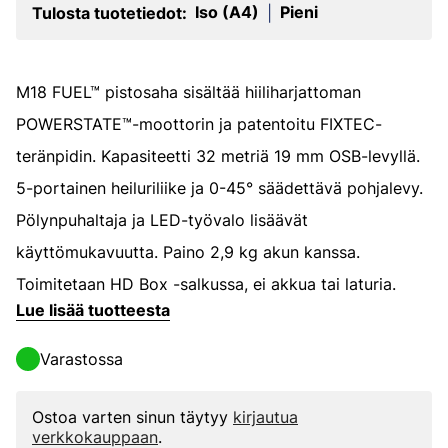
Iso (A4)
Pieni
Tulosta tuotetiedot:
|
M18 FUEL™ pistosaha sisältää hiiliharjattoman
POWERSTATE™-moottorin ja patentoitu FIXTEC-
teränpidin. Kapasiteetti 32 metriä 19 mm OSB-levyllä.
5-portainen heiluriliike ja 0-45° säädettävä pohjalevy.
Pölynpuhaltaja ja LED-työvalo lisäävät
käyttömukavuutta. Paino 2,9 kg akun kanssa.
Toimitetaan HD Box -salkussa, ei akkua tai laturia.
Lue lisää tuotteesta
Varastossa
Ostoa varten sinun täytyy
kirjautua
verkkokauppaan
.