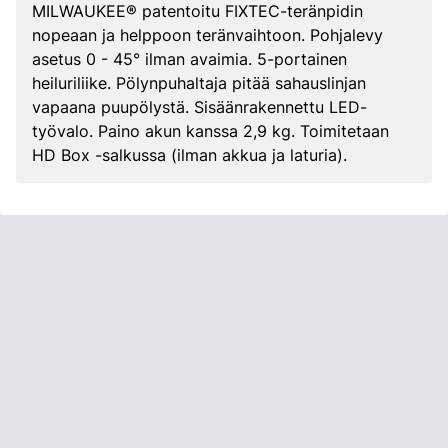
MILWAUKEE® patentoitu FIXTEC-teränpidin
nopeaan ja helppoon teränvaihtoon. Pohjalevy
asetus 0 - 45° ilman avaimia. 5-portainen
heiluriliike. Pölynpuhaltaja pitää sahauslinjan
vapaana puupölystä. Sisäänrakennettu LED-
työvalo. Paino akun kanssa 2,9 kg. Toimitetaan
HD Box -salkussa (ilman akkua ja laturia).