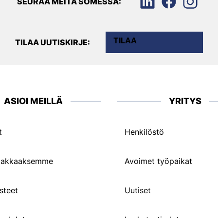
SEURAA MEITÄ SOMESSA:
TILAA
TILAA UUTISKIRJE:
ASIOI MEILLÄ
YRITYS
t
Henkilöstö
siakkaaksemme
Avoimet työpaikat
steet
Uutiset