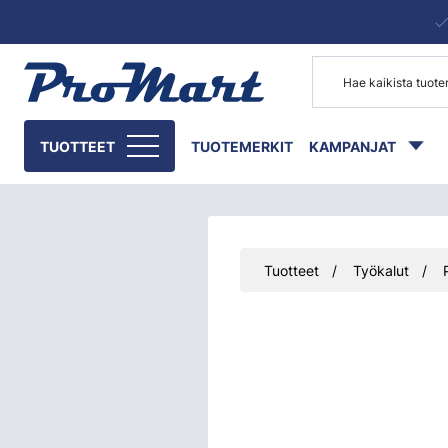
Siirry pääsisältöön
TUOTTEET
TUOTEMERKIT
KAMPANJAT
Tuotteet
Työkalut
Ohita kuvat