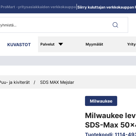
|
ProMart -yritysasiakkaiden verkkokauppa
Siirry kuluttajan verkkokauppan R
KUVASTOT
Palvelut
Myymälät
Yrity
Puu- ja kiviterät
SDS MAX Mejslar
Milwaukee
Milwaukee leve
SDS-Max 50
Tuotekoodi
:
1114-49