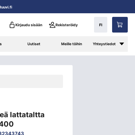
uuvi.fi
Kirjaudu sisään
Rekisteröidy
FI
s
Uutiset
Meille töihin
Yhteystiedot
ä lattataltta
x400
32343743