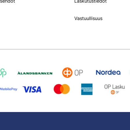
usehdot
Laskutustiedot
Vastuullisuus