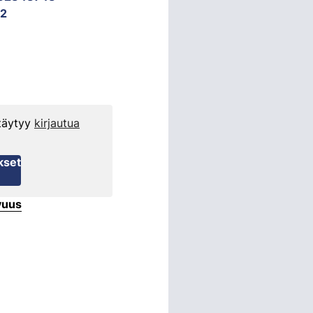
2
 täytyy
kirjautua
kset
vuus