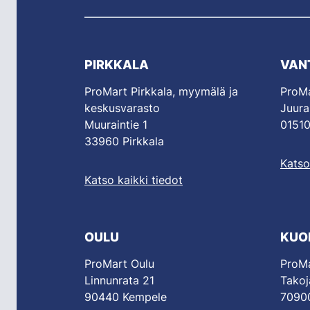
PIRKKALA
VAN
ProMart Pirkkala, myymälä ja
ProMa
keskusvarasto
Juura
Muuraintie 1
01510
33960 Pirkkala
Katso
Katso kaikki tiedot
OULU
KUO
ProMart Oulu
ProMa
Linnunrata 21
Takoj
90440 Kempele
70900