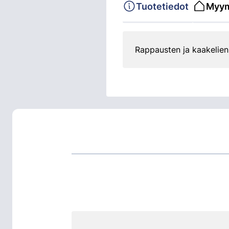
Tuotetiedot
Myym
Rappausten ja kaakelien 