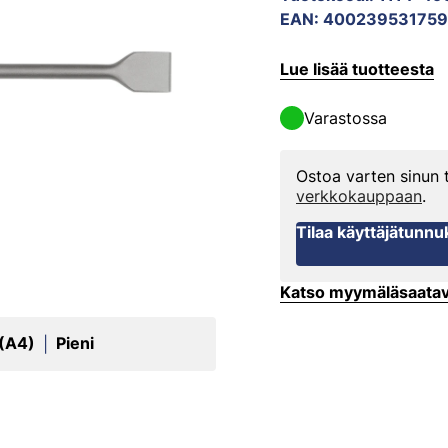
EAN
:
400239531759
Lue lisää tuotteesta
Varastossa
Ostoa varten sinun
verkkokauppaan
.
Tilaa käyttäjätunnu
Katso myymäläsaata
 (A4)
Pieni
|