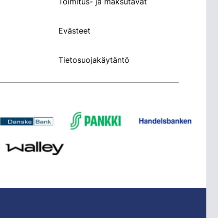
Toimitus- ja maksutavat
Evästeet
Tietosuojakäytäntö