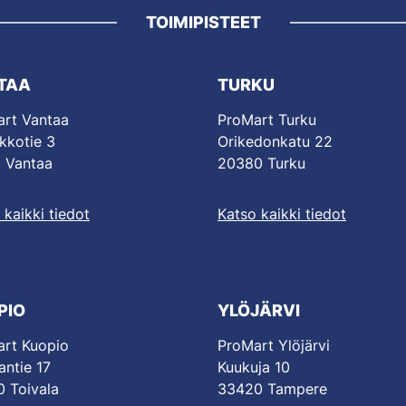
TOIMIPISTEET
TAA
TURKU
rt Vantaa
ProMart Turku
kkotie 3
Orikedonkatu 22
 Vantaa
20380 Turku
 kaikki tiedot
Katso kaikki tiedot
PIO
YLÖJÄRVI
rt Kuopio
ProMart Ylöjärvi
antie 17
Kuukuja 10
 Toivala
33420 Tampere