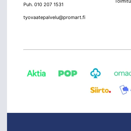
Toimit
Puh.
010 207 1531
tyovaatepalvelu@promart.fi