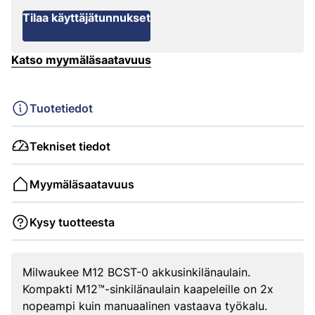
Tilaa käyttäjätunnukset
Katso myymäläsaatavuus
Tuotetiedot
Tekniset tiedot
Myymäläsaatavuus
Kysy tuotteesta
Milwaukee M12 BCST-0 akkusinkilänaulain.
Kompakti M12™-sinkilänaulain kaapeleille on 2x
nopeampi kuin manuaalinen vastaava työkalu.