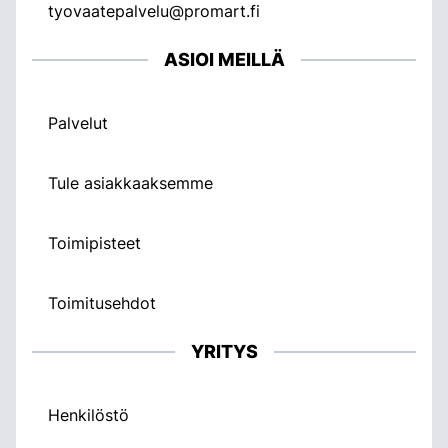
tyovaatepalvelu@promart.fi
ASIOI MEILLÄ
Palvelut
Tule asiakkaaksemme
Toimipisteet
Toimitusehdot
YRITYS
Henkilöstö