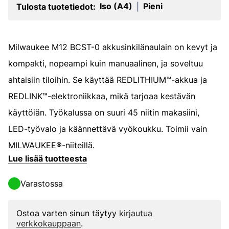
Iso (A4)
Pieni
Tulosta tuotetiedot:
|
Milwaukee M12 BCST-0 akkusinkilänaulain on kevyt ja
kompakti, nopeampi kuin manuaalinen, ja soveltuu
ahtaisiin tiloihin. Se käyttää REDLITHIUM™-akkua ja
REDLINK™-elektroniikkaa, mikä tarjoaa kestävän
käyttöiän. Työkalussa on suuri 45 niitin makasiini,
LED-työvalo ja käännettävä vyökoukku. Toimii vain
MILWAUKEE®-niiteillä.
Lue lisää tuotteesta
Varastossa
Ostoa varten sinun täytyy
kirjautua
verkkokauppaan
.