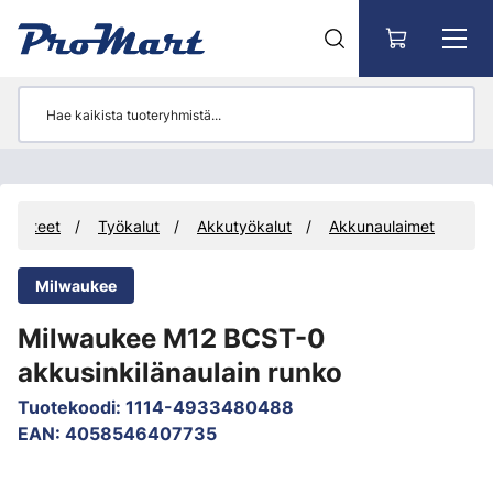
Siirry pääsisältöön
Tuotteet
Työkalut
Akkutyökalut
Akkunaulaimet
Milwaukee
Milwaukee M12 BCST-0
akkusinkilänaulain runko
Tuotekoodi
:
1114-4933480488
EAN
:
4058546407735
Ohita kuvat