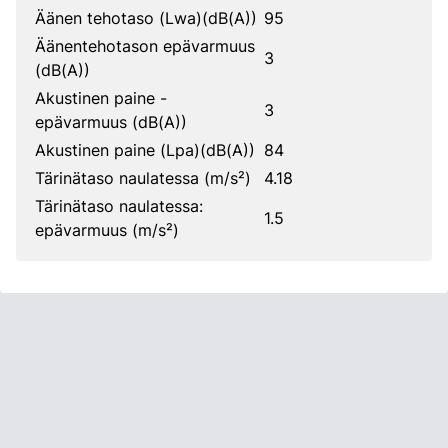
Äänen tehotaso (Lwa)(dB(A))
95
Äänentehotason epävarmuus
3
(dB(A))
Akustinen paine -
3
epävarmuus (dB(A))
Akustinen paine (Lpa)(dB(A))
84
Tärinätaso naulatessa (m/s²)
4.18
Tärinätaso naulatessa:
1.5
epävarmuus (m/s²)