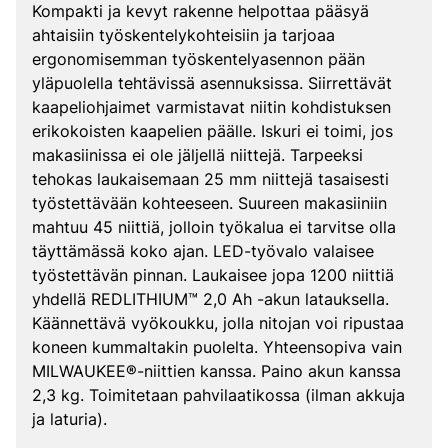
Kompakti ja kevyt rakenne helpottaa pääsyä
ahtaisiin työskentelykohteisiin ja tarjoaa
ergonomisemman työskentelyasennon pään
yläpuolella tehtävissä asennuksissa. Siirrettävät
kaapeliohjaimet varmistavat niitin kohdistuksen
erikokoisten kaapelien päälle. Iskuri ei toimi, jos
makasiinissa ei ole jäljellä niittejä. Tarpeeksi
tehokas laukaisemaan 25 mm niittejä tasaisesti
työstettävään kohteeseen. Suureen makasiiniin
mahtuu 45 niittiä, jolloin työkalua ei tarvitse olla
täyttämässä koko ajan. LED-työvalo valaisee
työstettävän pinnan. Laukaisee jopa 1200 niittiä
yhdellä REDLITHIUM™ 2,0 Ah -akun latauksella.
Käännettävä vyökoukku, jolla nitojan voi ripustaa
koneen kummaltakin puolelta. Yhteensopiva vain
MILWAUKEE®-niittien kanssa. Paino akun kanssa
2,3 kg. Toimitetaan pahvilaatikossa (ilman akkuja
ja laturia).