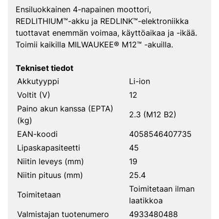
Ensiluokkainen 4-napainen moottori,
REDLITHIUM™-akku ja REDLINK™-elektroniikka
tuottavat enemmän voimaa, käyttöaikaa ja -ikää.
Toimii kaikilla MILWAUKEE® M12™ -akuilla.
Tekniset tiedot
Akkutyyppi
Li-ion
Voltit (V)
12
Paino akun kanssa (EPTA)
2.3 (M12 B2)
(kg)
EAN-koodi
4058546407735
Lipaskapasiteetti
45
Niitin leveys (mm)
19
Niitin pituus (mm)
25.4
Toimitetaan ilman
Toimitetaan
laatikkoa
Valmistajan tuotenumero
4933480488