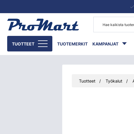
Siirry pääsisältöön
TUOTTEET
TUOTEMERKIT
KAMPANJAT
Tuotteet
Työkalut
Ohita kuvat