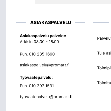
ASIAKASPALVELU
Asiakaspalvelu palvelee
Palvelu
Arkisin 08:00 - 16:00
Tule a
Puh.
010 235 1690
asiakaspalvelu@promart.fi
Toimipi
Työvaatepalvelu:
Toimit
Puh.
010 207 1531
tyovaatepalvelu@promart.fi