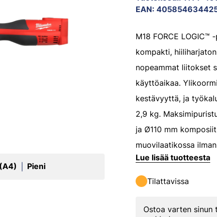
EAN
:
40585463442
M18 FORCE LOGIC™ -p
kompakti, hiiliharjaton
nopeammat liitokset
käyttöaikaa. Ylikoorm
kestävyyttä, ja työka
2,9 kg. Maksimipurist
ja Ø110 mm komposiiti
muovilaatikossa ilman 
Lue lisää tuotteesta
 (A4)
Pieni
|
Tilattavissa
Ostoa varten sinun