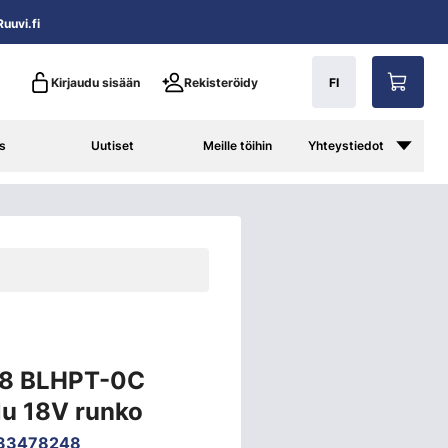
uuvi.fi
Kirjaudu sisään
Rekisteröidy
FI
s
Uutiset
Meille töihin
Yhteystiedot
18 BLHPT-0C
lu 18V runko
933478248