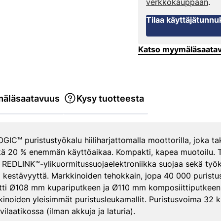
verkkokauppaan
.
Tilaa käyttäjätunnu
Katso myymäläsaata
äläsaatavuus
Kysy tuotteesta
C™ puristustyökalu hiiliharjattomalla moottorilla, joka t
kä 20 % enemmän käyttöaikaa. Kompakti, kapea muotoilu. T
. REDLINK™-ylikuormitussuojaelektroniikka suojaa sekä työk
kestävyyttä. Markkinoiden tehokkain, jopa 40 000 puristusta
tti Ø108 mm kupariputkeen ja Ø110 mm komposiittiputkeen. 
kkinoiden yleisimmät puristusleukamallit. Puristusvoima 32 
ilaatikossa (ilman akkuja ja laturia).