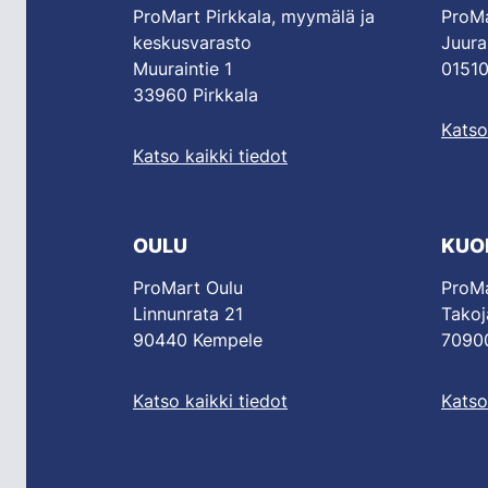
ProMart Pirkkala, myymälä ja
ProMa
keskusvarasto
Juura
Muuraintie 1
01510
33960 Pirkkala
Katso
Katso kaikki tiedot
OULU
KUO
ProMart Oulu
ProMa
Linnunrata 21
Takoj
90440 Kempele
70900
Katso kaikki tiedot
Katso