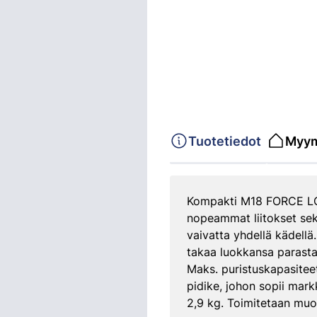
Tuotetiedot
Myym
Kompakti M18 FORCE LOGI
nopeammat liitokset se
vaivatta yhdellä kädellä
takaa luokkansa parasta 
Maks. puristuskapasitee
pidike, johon sopii mar
2,9 kg. Toimitetaan muov