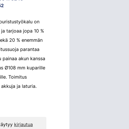
52
uristustyökalu on
 ja tarjoaa jopa 10 %
 sekä 20 % enemmän
itussuoja parantaa
lu painaa akun kanssa
us Ø108 mm kuparille
lle. Toimitus
akkuja ja laturia.
 täytyy
kirjautua