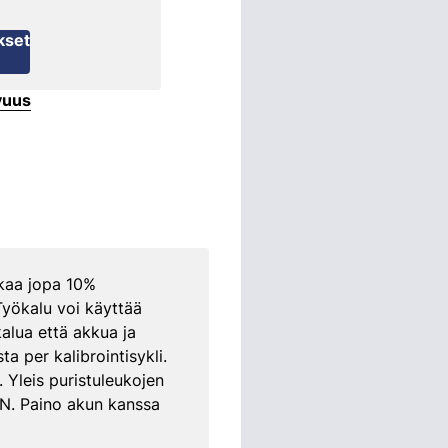
kset
vuus
akaa jopa 10%
yökalu voi käyttää
alua että akkua ja
 per kalibrointisykli.
Yleis puristuleukojen
kN. Paino akun kanssa