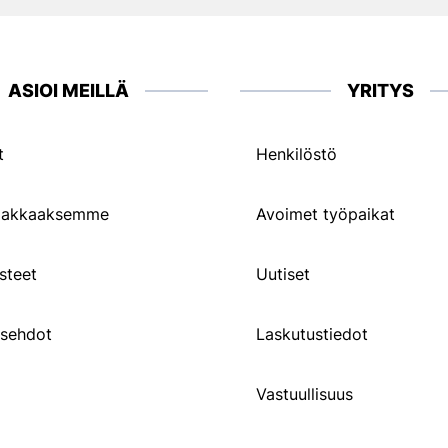
ASIOI MEILLÄ
YRITYS
t
Henkilöstö
siakkaaksemme
Avoimet työpaikat
steet
Uutiset
usehdot
Laskutustiedot
Vastuullisuus