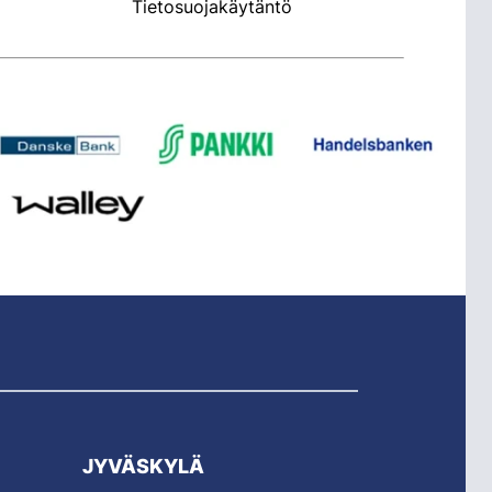
Tietosuojakäytäntö
JYVÄSKYLÄ