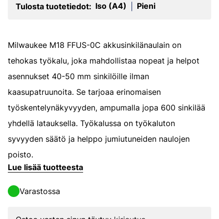
Iso (A4)
Pieni
Tulosta tuotetiedot:
|
Milwaukee M18 FFUS-0C akkusinkilänaulain on
tehokas työkalu, joka mahdollistaa nopeat ja helpot
asennukset 40-50 mm sinkilöille ilman
kaasupatruunoita. Se tarjoaa erinomaisen
työskentelynäkyvyyden, ampumalla jopa 600 sinkilää
yhdellä latauksella. Työkalussa on työkaluton
syvyyden säätö ja helppo jumiutuneiden naulojen
poisto.
Lue lisää tuotteesta
Varastossa