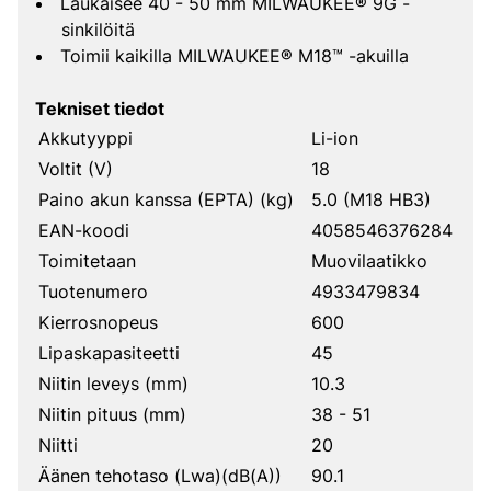
Laukaisee 40 - 50 mm MILWAUKEE® 9G -
sinkilöitä
Toimii kaikilla MILWAUKEE® M18™ -akuilla
Tekniset tiedot
Akkutyyppi
Li-ion
Voltit (V)
18
Paino akun kanssa (EPTA) (kg)
5.0 (M18 HB3)
EAN-koodi
4058546376284
Toimitetaan
Muovilaatikko
Tuotenumero
4933479834
Kierrosnopeus
600
Lipaskapasiteetti
45
Niitin leveys (mm)
10.3
Niitin pituus (mm)
38 - 51
Niitti
20
Äänen tehotaso (Lwa)(dB(A))
90.1