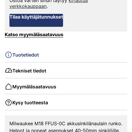
Ostoa varten sinun täytyy
kirjautua
verkkokauppaan
.
Tilaa käyttäjätunnukset
Katso myymäläsaatavuus
Tuotetiedot
Tekniset tiedot
Myymäläsaatavuus
Kysy tuotteesta
Milwaukee M18 FFUS-0C akkusinkilänaulain runko.
Helpot ja nopeat asennukset 40-50mm sinkilöille.