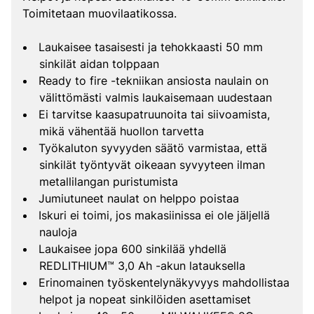
Toimitetaan muovilaatikossa.
Laukaisee tasaisesti ja tehokkaasti 50 mm
sinkilät aidan tolppaan
Ready to fire -tekniikan ansiosta naulain on
välittömästi valmis laukaisemaan uudestaan
Ei tarvitse kaasupatruunoita tai siivoamista,
mikä vähentää huollon tarvetta
Työkaluton syvyyden säätö varmistaa, että
sinkilät työntyvät oikeaan syvyyteen ilman
metallilangan puristumista
Jumiutuneet naulat on helppo poistaa
Iskuri ei toimi, jos makasiinissa ei ole jäljellä
nauloja
Laukaisee jopa 600 sinkilää yhdellä
REDLITHIUM™ 3,0 Ah -akun latauksella
Erinomainen työskentelynäkyvyys mahdollistaa
helpot ja nopeat sinkilöiden asettamiset