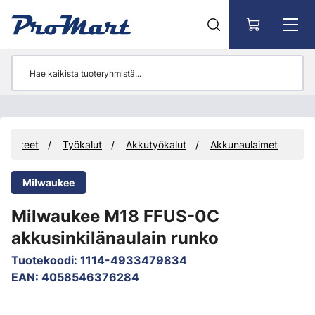
Siirry pääsisältöön
Tuotteet
Työkalut
Akkutyökalut
Akkunaulaimet
Milwaukee
Milwaukee M18 FFUS-0C
akkusinkilänaulain runko
Tuotekoodi
:
1114-4933479834
EAN
:
4058546376284
Ohita kuvat