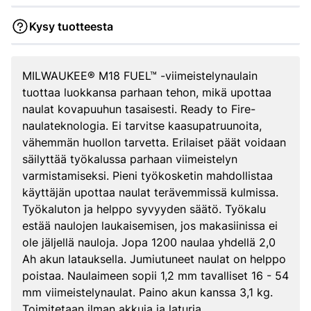
Kysy tuotteesta
MILWAUKEE® M18 FUEL™ -viimeistelynaulain
tuottaa luokkansa parhaan tehon, mikä upottaa
naulat kovapuuhun tasaisesti. Ready to Fire-
naulateknologia. Ei tarvitse kaasupatruunoita,
vähemmän huollon tarvetta. Erilaiset päät voidaan
säilyttää työkalussa parhaan viimeistelyn
varmistamiseksi. Pieni työkosketin mahdollistaa
käyttäjän upottaa naulat terävemmissä kulmissa.
Työkaluton ja helppo syvyyden säätö. Työkalu
estää naulojen laukaisemisen, jos makasiinissa ei
ole jäljellä nauloja. Jopa 1200 naulaa yhdellä 2,0
Ah akun latauksella. Jumiutuneet naulat on helppo
poistaa. Naulaimeen sopii 1,2 mm tavalliset 16 - 54
mm viimeistelynaulat. Paino akun kanssa 3,1 kg.
Toimitetaan ilman akkuja ja laturia.