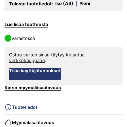
Iso (A4)
Pieni
Tulosta tuotetiedot:
|
Lue lisää tuotteesta
Varastossa
Ostoa varten sinun täytyy
kirjautua
verkkokauppaan
.
Tilaa käyttäjätunnukset
Katso myymäläsaatavuus
Tuotetiedot
Myymäläsaatavuus