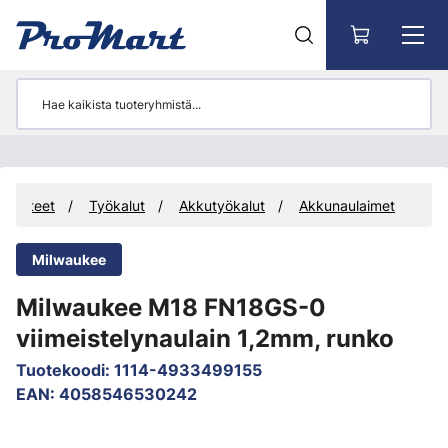
Siirry pääsisältöön
Tuotteet
Työkalut
Akkutyökalut
Akkunaulaimet
Milwaukee
Milwaukee M18 FN18GS-0
viimeistelynaulain 1,2mm, runko
Tuotekoodi
:
1114-4933499155
EAN
:
4058546530242
Ohita kuvat