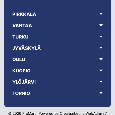
PIRKKALA
VANTAA
TURKU
JYVÄSKYLÄ
OULU
KUOPIO
YLÖJÄRVI
TORNIO
© 2026 ProMart
Powered by
Creamarketing WebAdmin 7