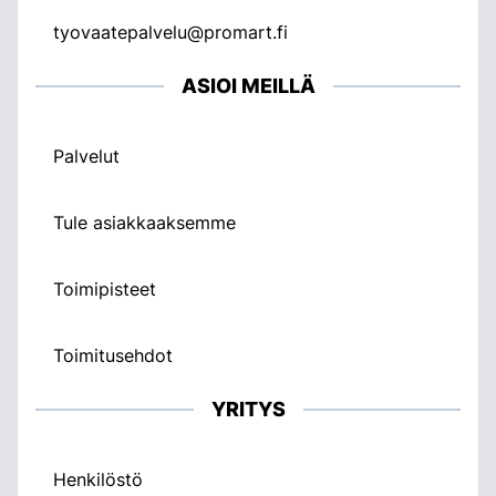
tyovaatepalvelu@promart.fi
ASIOI MEILLÄ
Palvelut
Tule asiakkaaksemme
Toimipisteet
Toimitusehdot
YRITYS
Henkilöstö