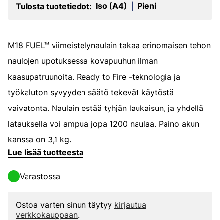
Iso (A4)
Pieni
Tulosta tuotetiedot:
|
M18 FUEL™ viimeistelynaulain takaa erinomaisen tehon
naulojen upotuksessa kovapuuhun ilman
kaasupatruunoita. Ready to Fire -teknologia ja
työkaluton syvyyden säätö tekevät käytöstä
vaivatonta. Naulain estää tyhjän laukaisun, ja yhdellä
latauksella voi ampua jopa 1200 naulaa. Paino akun
kanssa on 3,1 kg.
Lue lisää tuotteesta
Varastossa
Ostoa varten sinun täytyy
kirjautua
verkkokauppaan
.