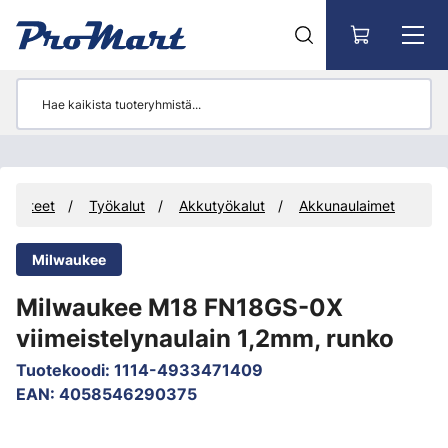
Siirry pääsisältöön
Tuotteet
Työkalut
Akkutyökalut
Akkunaulaimet
Milwaukee
Milwaukee M18 FN18GS-0X
viimeistelynaulain 1,2mm, runko
Tuotekoodi
:
1114-4933471409
EAN
:
4058546290375
Ohita kuvat