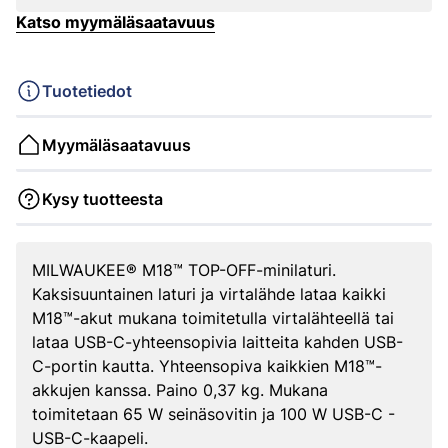
Katso myymäläsaatavuus
Tuotetiedot
Myymäläsaatavuus
Kysy tuotteesta
MILWAUKEE® M18™ TOP-OFF-minilaturi.
Kaksisuuntainen laturi ja virtalähde lataa kaikki
M18™-akut mukana toimitetulla virtalähteellä tai
lataa USB-C-yhteensopivia laitteita kahden USB-
C-portin kautta. Yhteensopiva kaikkien M18™-
akkujen kanssa. Paino 0,37 kg. Mukana
toimitetaan 65 W seinäsovitin ja 100 W USB-C -
USB-C-kaapeli.