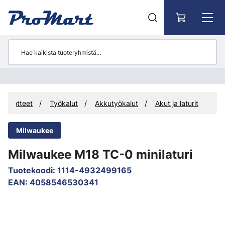
Siirry pääsisältöön
Tuotteet
Työkalut
Akkutyökalut
Akut ja laturit
Milwaukee
Milwaukee M18 TC-0 minilaturi
Tuotekoodi
:
1114-4932499165
EAN
:
4058546530341
Ohita kuvat