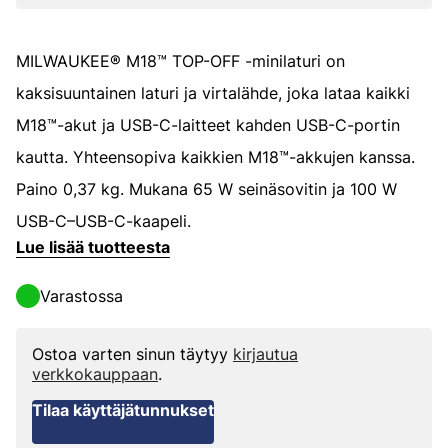
MILWAUKEE® M18™ TOP-OFF -minilaturi on
kaksisuuntainen laturi ja virtalähde, joka lataa kaikki
M18™-akut ja USB-C-laitteet kahden USB-C-portin
kautta. Yhteensopiva kaikkien M18™-akkujen kanssa.
Paino 0,37 kg. Mukana 65 W seinäsovitin ja 100 W
USB-C–USB-C-kaapeli.
Lue lisää tuotteesta
Varastossa
Ostoa varten sinun täytyy
kirjautua
verkkokauppaan
.
Tilaa käyttäjätunnukset