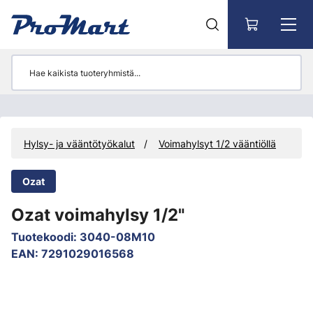
Siirry pääsisältöön
Hylsy- ja vääntötyökalut
Voimahylsyt 1/2 vääntiöllä
Ozat
Ozat voimahylsy 1/2"
Tuotekoodi
:
3040-08M10
EAN
:
7291029016568
Ohita kuvat