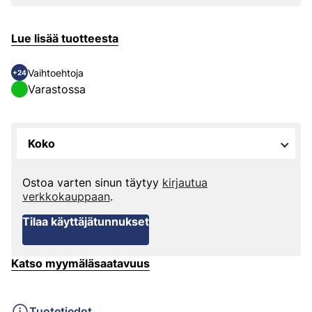
Lue lisää tuotteesta
Vaihtoehtoja
+24
Varastossa
Koko
Ostoa varten sinun täytyy
kirjautua
verkkokauppaan
.
Tilaa käyttäjätunnukset
Katso myymäläsaatavuus
Tuotetiedot