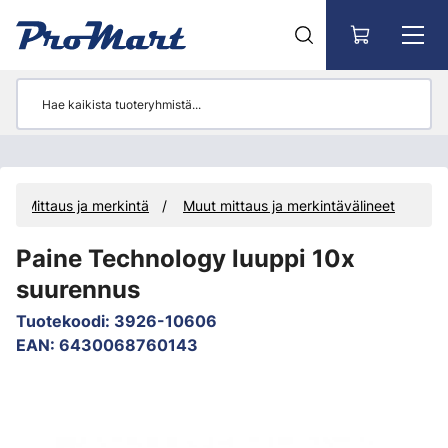
Siirry pääsisältöön
Mittaus ja merkintä
Muut mittaus ja merkintävälineet
Paine Technology luuppi 10x
suurennus
Tuotekoodi
:
3926-10606
EAN
:
6430068760143
Ohita kuvat