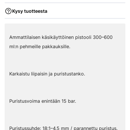
Kysy tuotteesta
Ammattilaisen käsikäyttöinen pistooli 300–600
ml:n pehmeille pakkauksille.
Karkaistu liipaisin ja puristustanko.
Puristusvoima enintään 15 bar.
Puristussuhde: 18:1–4,5 mm / parannettu puristus.