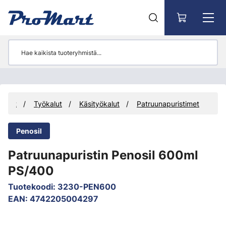
Siirry pääsisältöön
tteet
Työkalut
Käsityökalut
Patruunapuristimet
Penosil
Patruunapuristin Penosil 600ml
PS/400
Tuotekoodi
:
3230-PEN600
EAN
:
4742205004297
Ohita kuvat