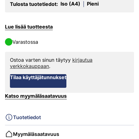
Iso (A4)
Pieni
Tulosta tuotetiedot:
|
Lue lisää tuotteesta
Varastossa
Ostoa varten sinun täytyy
kirjautua
verkkokauppaan
.
Tilaa käyttäjätunnukset
Katso myymäläsaatavuus
Tuotetiedot
Myymäläsaatavuus