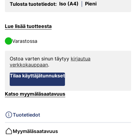
Iso (A4)
Pieni
Tulosta tuotetiedot:
|
Lue lisää tuotteesta
Varastossa
Ostoa varten sinun täytyy
kirjautua
verkkokauppaan
.
Tilaa käyttäjätunnukset
Katso myymäläsaatavuus
Tuotetiedot
Myymäläsaatavuus