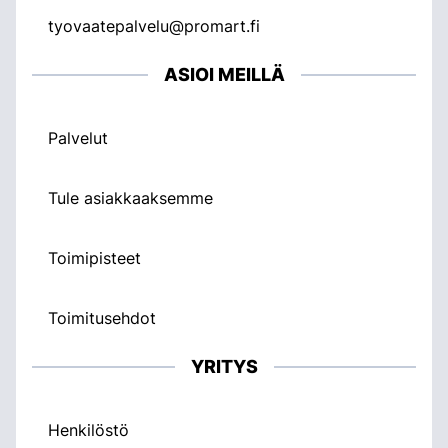
tyovaatepalvelu@promart.fi
ASIOI MEILLÄ
Palvelut
Tule asiakkaaksemme
Toimipisteet
Toimitusehdot
YRITYS
Henkilöstö