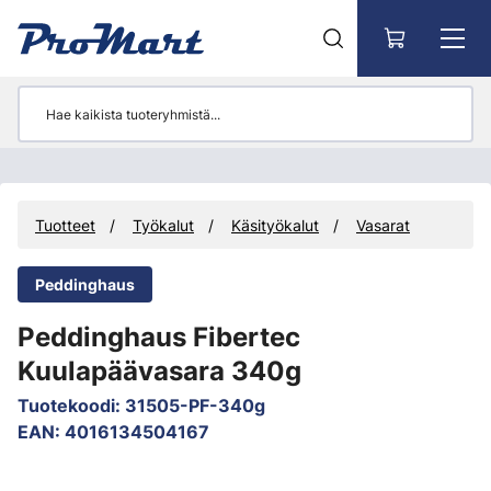
Siirry pääsisältöön
Tuotteet
Työkalut
Käsityökalut
Vasarat
Peddinghaus
Peddinghaus Fibertec
Kuulapäävasara 340g
Tuotekoodi
:
31505-PF-340g
EAN
:
4016134504167
Ohita kuvat