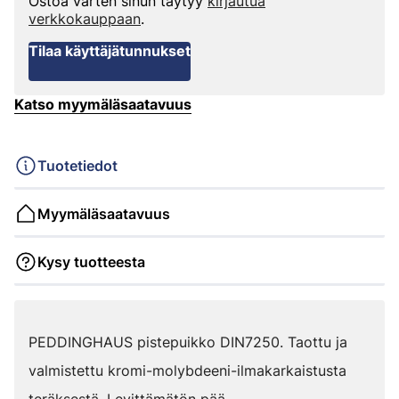
Ostoa varten sinun täytyy
kirjautua
verkkokauppaan
.
Tilaa käyttäjätunnukset
Katso myymäläsaatavuus
Tuotetiedot
Myymäläsaatavuus
Kysy tuotteesta
PEDDINGHAUS pistepuikko DIN7250. Taottu ja
valmistettu kromi-molybdeeni-ilmakarkaistusta