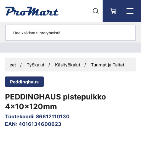
Siirry pääsisältöön
Tuotteet
Työkalut
Käsityökalut
Tuurnat ja Taltat
Peddinghaus
PEDDINGHAUS pistepuikko
4x10x120mm
Tuotekoodi
:
S6612110130
EAN
:
4016134600623
Ohita kuvat