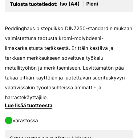
Iso (A4)
Pieni
Tulosta tuotetiedot:
|
Peddinghaus pistepuikko DIN7250-standardin mukaan
valmistettuna taotusta kromi-molybdeeni-
ilmakarkaistusta teräksestä. Erittäin kestävä ja
tarkkaan merkkaukseen soveltuva työkalu
metallityöhön ja merkitsemiseen. Levittämätön pää
takaa pitkän käyttöiän ja luotettavan suorituskyvyn
vaativissakin työolosuhteissa ammatti- ja
harrastekäyttäjille.
Lue lisää tuotteesta
Varastossa