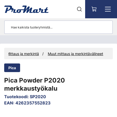
Siirry pääsisältöön
Mittaus ja merkintä
Muut mittaus ja merkintävälineet
Pica
Pica Powder P2020
merkkaustyökalu
Tuotekoodi
:
SP2020
EAN
:
4262357552823
Ohita kuvat