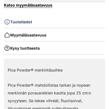
Katso myymäläsaatavuus
Tuotetiedot
Myymäläsaatavuus
Kysy tuotteesta
Pica Powder® merkintäsuihke
Pica Powder® mahdollistaa tarkan ja nopean
merkinnän porausreikien kautta jopa 25 cm:n
syvyyteen. Se tekee vihreät, fluorisoivat,
liitupohjaiset merkinnät suihkuttamalla.