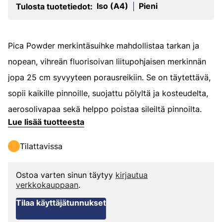
Iso (A4)
Pieni
Tulosta tuotetiedot:
|
Pica Powder merkintäsuihke mahdollistaa tarkan ja
nopean, vihreän fluorisoivan liitupohjaisen merkinnän
jopa 25 cm syvyyteen porausreikiin. Se on täytettävä,
sopii kaikille pinnoille, suojattu pölyltä ja kosteudelta,
aerosolivapaa sekä helppo poistaa sileiltä pinnoilta.
Lue lisää tuotteesta
Tilattavissa
Ostoa varten sinun täytyy
kirjautua
verkkokauppaan
.
Tilaa käyttäjätunnukset