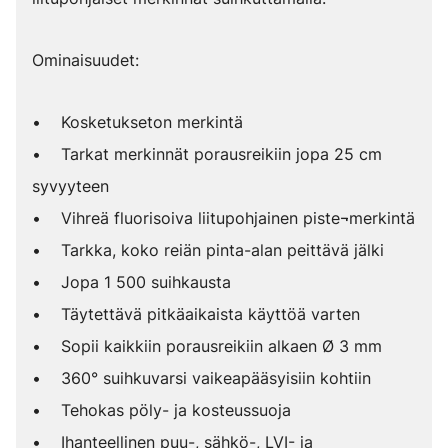
Ominaisuudet:
• Kosketukseton merkintä
• Tarkat merkinnät porausreikiin jopa 25 cm
syvyyteen
• Vihreä fluorisoiva liitupohjainen piste¬merkintä
• Tarkka, koko reiän pinta-alan peittävä jälki
• Jopa 1 500 suihkausta
• Täytettävä pitkäaikaista käyttöä varten
• Sopii kaikkiin porausreikiin alkaen Ø 3 mm
• 360° suihkuvarsi vaikeapääsyisiin kohtiin
• Tehokas pöly- ja kosteussuoja
• Ihanteellinen puu-, sähkö-, LVI- ja