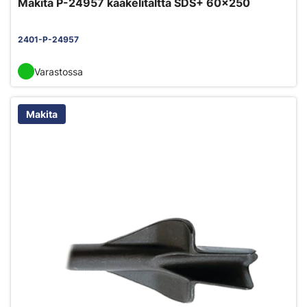
Makita P-24957 kaakelitaltta SDS+ 60x250
2401-P-24957
Varastossa
Makita