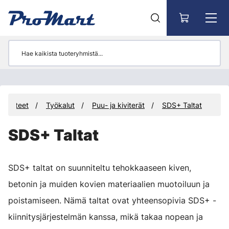
Siirry pääsisältöön
Tuotteet
Työkalut
Puu- ja kiviterät
SDS+ Taltat
SDS+ Taltat
SDS+ taltat on suunniteltu tehokkaaseen kiven,
betonin ja muiden kovien materiaalien muotoiluun ja
poistamiseen. Nämä taltat ovat yhteensopivia SDS+ -
kiinnitysjärjestelmän kanssa, mikä takaa nopean ja