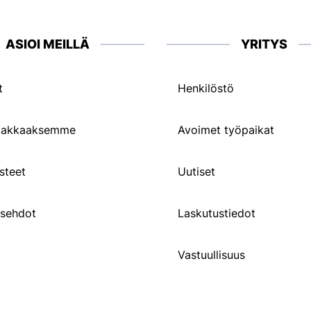
ASIOI MEILLÄ
YRITYS
t
Henkilöstö
siakkaaksemme
Avoimet työpaikat
steet
Uutiset
usehdot
Laskutustiedot
Vastuullisuus