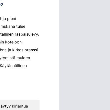
92
 ja pieni
a mukana tulee
allinen raapaisulevy.
in koteloon.
hna ja kirkas oranssi
öytymistä muiden
 Käytännöllinen
 täytyy
kirjautua