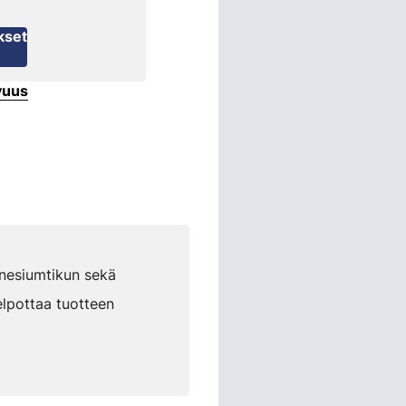
kset
vuus
gnesiumtikun sekä
elpottaa tuotteen