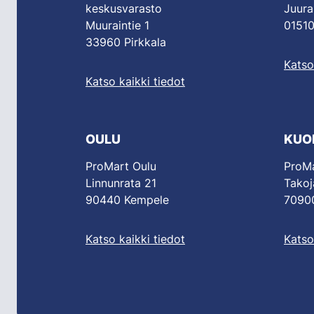
keskusvarasto
Juura
Muuraintie 1
01510
33960 Pirkkala
Katso
Katso kaikki tiedot
OULU
KUO
ProMart Oulu
ProMa
Linnunrata 21
Takoj
90440 Kempele
70900
Katso kaikki tiedot
Katso