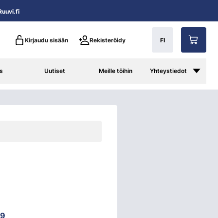
uuvi.fi
Kirjaudu sisään
Rekisteröidy
FI
s
Uutiset
Meille töihin
Yhteystiedot
49