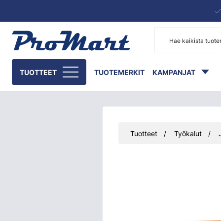
Siirry pääsisältöön
TUOTTEET
TUOTEMERKIT
KAMPANJAT
Tuotteet
Työkalut
Ohita kuvat