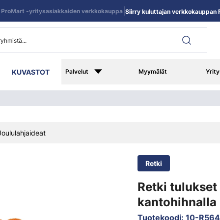
|
ProMart -yritysasiakkaiden verkkokauppa
Siirry kuluttajan verkkokauppan R
KUVASTOT
Palvelut
Myymälät
Yrity
Joululahjaideat
Retki
Retki tulukset
kantohihnalla
Tuotekoodi
:
10-R56