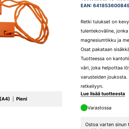
EAN
:
64185360084
Retki tulukset on kevyt
tulentekoväline, jonk
magnesiumtikku ja met
Osat pakataan sisäkkä
Tuotteessa on kantohi
väri, joka helpottaa l
varusteiden joukosta.
retkeilyyn.
Lue lisää tuotteesta
 (A4)
Pieni
|
Varastossa
Ostoa varten sinun