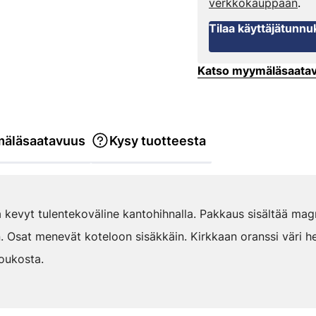
verkkokauppaan
.
Tilaa käyttäjätunnu
Katso myymäläsaata
äläsaatavuus
Kysy tuotteesta
ja kevyt tulentekoväline kantohihnalla. Pakkaus sisältää ma
. Osat menevät koteloon sisäkkäin. Kirkkaan oranssi väri h
oukosta.