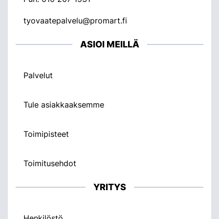
tyovaatepalvelu@promart.fi
ASIOI MEILLÄ
Palvelut
Tule asiakkaaksemme
Toimipisteet
Toimitusehdot
YRITYS
Henkilöstö