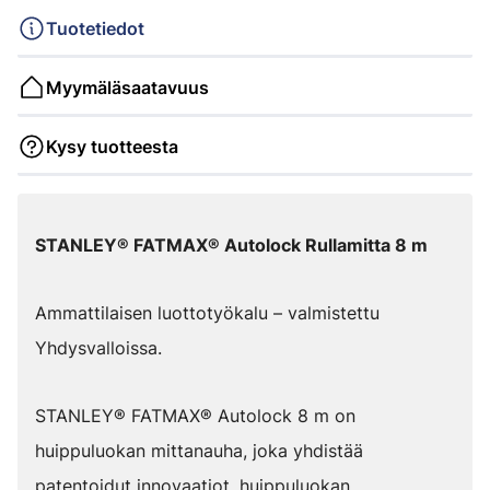
Tuotetiedot
Myymäläsaatavuus
Kysy tuotteesta
STANLEY® FATMAX® Autolock Rullamitta 8 m
Ammattilaisen luottotyökalu – valmistettu
Yhdysvalloissa.
STANLEY® FATMAX® Autolock 8 m on
huippuluokan mittanauha, joka yhdistää
patentoidut innovaatiot, huippuluokan