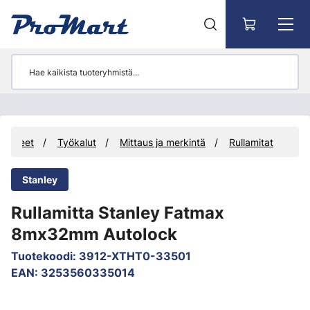
Siirry pääsisältöön
Tuotteet
Työkalut
Mittaus ja merkintä
Rullamitat
Stanley
Rullamitta Stanley Fatmax
8mx32mm Autolock
Tuotekoodi
:
3912-XTHT0-33501
EAN
:
3253560335014
Ohita kuvat