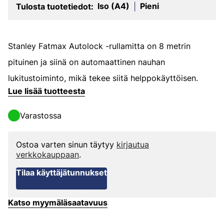
Iso (A4)
Pieni
Tulosta tuotetiedot:
|
Stanley Fatmax Autolock -rullamitta on 8 metrin
pituinen ja siinä on automaattinen nauhan
lukitustoiminto, mikä tekee siitä helppokäyttöisen.
Lue lisää tuotteesta
Varastossa
Ostoa varten sinun täytyy
kirjautua
verkkokauppaan
.
Tilaa käyttäjätunnukset
Katso myymäläsaatavuus