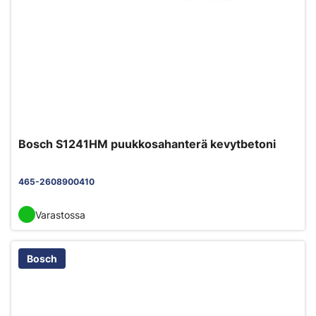
Bosch S1241HM puukkosahanterä kevytbetoni
465-2608900410
Varastossa
Bosch