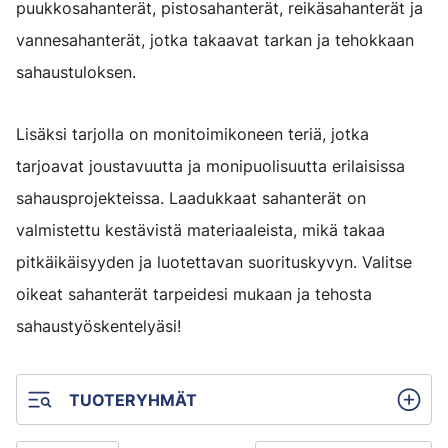
puukkosahanterät, pistosahanterät, reikäsahanterät ja
vannesahanterät, jotka takaavat tarkan ja tehokkaan
sahaustuloksen.
Lisäksi tarjolla on monitoimikoneen teriä, jotka
tarjoavat joustavuutta ja monipuolisuutta erilaisissa
sahausprojekteissa. Laadukkaat sahanterät on
valmistettu kestävistä materiaaleista, mikä takaa
pitkäikäisyyden ja luotettavan suorituskyvyn. Valitse
oikeat sahanterät tarpeidesi mukaan ja tehosta
sahaustyöskentelyäsi!
TUOTERYHMÄT