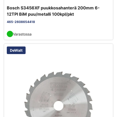
Bosch S3456XF puukkosahanterä 200mm 6-
12TPI BiM puu/metalli 100kpl/pkt
465-2608654418
Varastossa
DeWalt