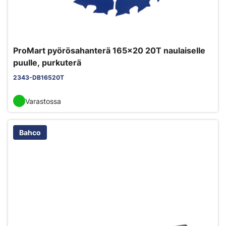
ProMart pyörösahanterä 165x20 20T naulaiselle
puulle, purkuterä
2343-DB16520T
Varastossa
Bahco