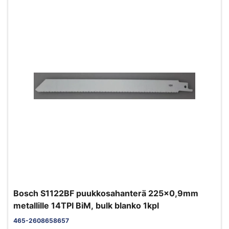
Bosch S1122BF puukkosahanterä 225x0,9mm
metallille 14TPI BiM, bulk blanko 1kpl
465-2608658657