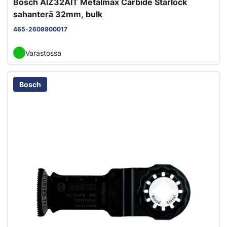
Bosch AIZ32AIT Metalmax Carbide Starlock
sahanterä 32mm, bulk
465-2608900017
Varastossa
Bosch