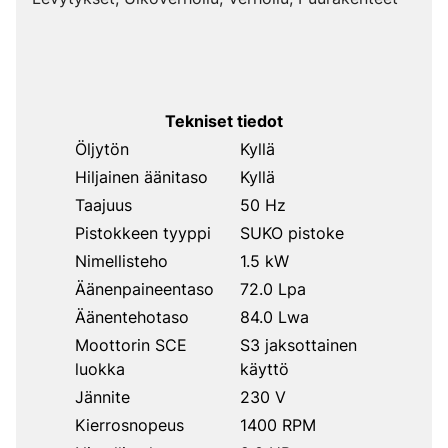
Tekniset tiedot
Öljytön
Kyllä
Hiljainen äänitaso
Kyllä
Taajuus
50 Hz
Pistokkeen tyyppi
SUKO pistoke
Nimellisteho
1.5 kW
Äänenpaineentaso
72.0 Lpa
Äänentehotaso
84.0 Lwa
Moottorin SCE
S3 jaksottainen
luokka
käyttö
Jännite
230 V
Kierrosnopeus
1400 RPM