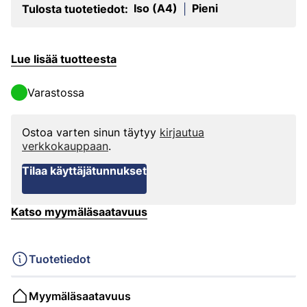
Iso (A4)
Pieni
Tulosta tuotetiedot:
|
Lue lisää tuotteesta
Varastossa
Ostoa varten sinun täytyy
kirjautua
verkkokauppaan
.
Tilaa käyttäjätunnukset
Katso myymäläsaatavuus
Tuotetiedot
Myymäläsaatavuus