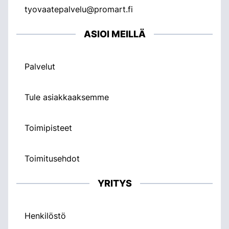
tyovaatepalvelu@promart.fi
ASIOI MEILLÄ
Palvelut
Tule asiakkaaksemme
Toimipisteet
Toimitusehdot
YRITYS
Henkilöstö