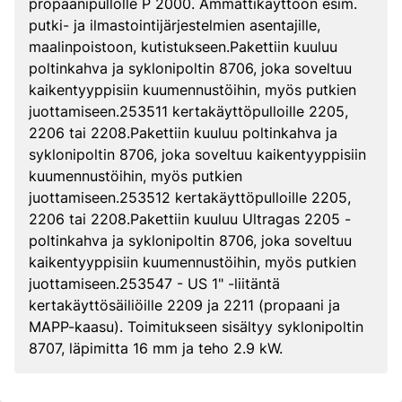
propaanipullolle P 2000. Ammattikäyttöön esim.
putki- ja ilmastointijärjestelmien asentajille,
maalinpoistoon, kutistukseen.Pakettiin kuuluu
poltinkahva ja syklonipoltin 8706, joka soveltuu
kaikentyyppisiin kuumennustöihin, myös putkien
juottamiseen.253511 kertakäyttöpulloille 2205,
2206 tai 2208.Pakettiin kuuluu poltinkahva ja
syklonipoltin 8706, joka soveltuu kaikentyyppisiin
kuumennustöihin, myös putkien
juottamiseen.253512 kertakäyttöpulloille 2205,
2206 tai 2208.Pakettiin kuuluu Ultragas 2205 -
poltinkahva ja syklonipoltin 8706, joka soveltuu
kaikentyyppisiin kuumennustöihin, myös putkien
juottamiseen.253547 - US 1" -liitäntä
kertakäyttösäiliöille 2209 ja 2211 (propaani ja
MAPP-kaasu). Toimitukseen sisältyy syklonipoltin
8707, läpimitta 16 mm ja teho 2.9 kW.