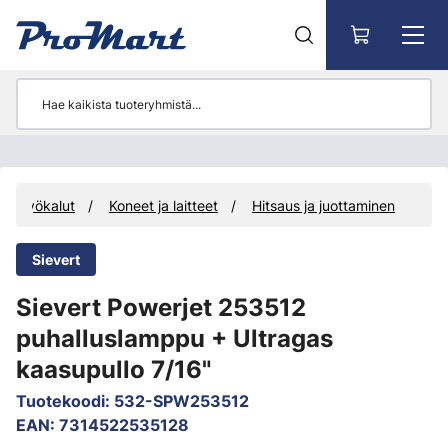
Siirry pääsisältöön
Työkalut
Koneet ja laitteet
Hitsaus ja juottaminen
Sievert
Sievert Powerjet 253512
puhalluslamppu + Ultragas
kaasupullo 7/16"
Tuotekoodi
:
532-SPW253512
EAN
:
7314522535128