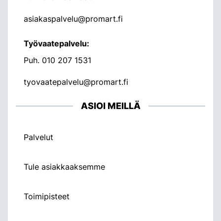
asiakaspalvelu@promart.fi
Työvaatepalvelu:
Puh.
010 207 1531
tyovaatepalvelu@promart.fi
ASIOI MEILLÄ
Palvelut
Tule asiakkaaksemme
Toimipisteet