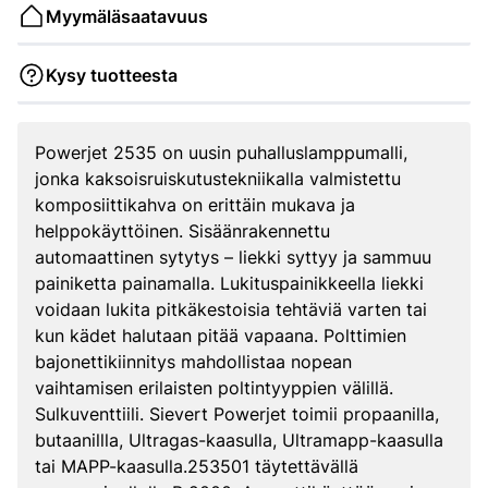
Myymäläsaatavuus
Kysy tuotteesta
Powerjet 2535 on uusin puhalluslamppumalli,
jonka kaksoisruiskutustekniikalla valmistettu
komposiittikahva on erittäin mukava ja
helppokäyttöinen. Sisäänrakennettu
automaattinen sytytys – liekki syttyy ja sammuu
painiketta painamalla. Lukituspainikkeella liekki
voidaan lukita pitkäkestoisia tehtäviä varten tai
kun kädet halutaan pitää vapaana. Polttimien
bajonettikiinnitys mahdollistaa nopean
vaihtamisen erilaisten poltintyyppien välillä.
Sulkuventtiili. Sievert Powerjet toimii propaanilla,
butaanillla, Ultragas-kaasulla, Ultramapp-kaasulla
tai MAPP-kaasulla.253501 täytettävällä