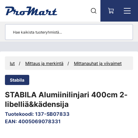
Siirry pääsisältöön
yökalut
Mittaus ja merkintä
Mittanauhat ja viivaimet
Stabila
STABILA Alumiinilinjari 400cm 2-
libelliä&kädensija
Tuotekoodi
:
137-SB07833
EAN
:
4005069078331
Ohita kuvat