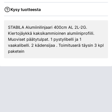
Kysy tuotteesta
STABILA Alumiinilinjaari 400cm AL 2L-2G.
Kiertojäykkä kaksikammioinen alumiiniprofiili.
Muoviset päätytulpat. 1 pystylibelli ja 1
vaakalibelli. 2 kädensijaa . Toimituserä täysin 3 kpl
paketein