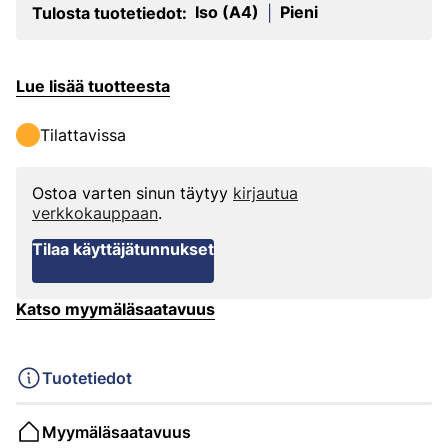
Iso (A4)
Pieni
Tulosta tuotetiedot:
|
Lue lisää tuotteesta
Tilattavissa
Ostoa varten sinun täytyy
kirjautua
verkkokauppaan
.
Tilaa käyttäjätunnukset
Katso myymäläsaatavuus
Tuotetiedot
Myymäläsaatavuus