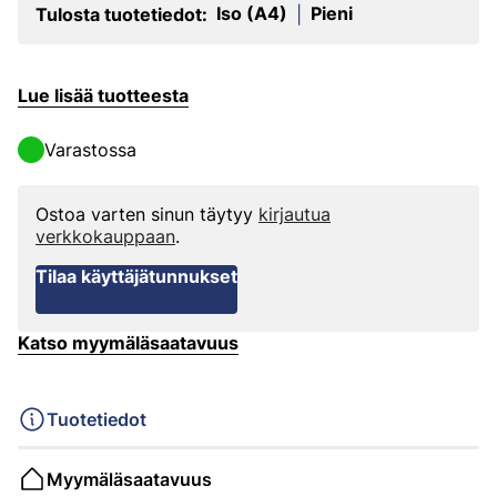
Iso (A4)
Pieni
Tulosta tuotetiedot:
|
Lue lisää tuotteesta
Varastossa
Ostoa varten sinun täytyy
kirjautua
verkkokauppaan
.
Tilaa käyttäjätunnukset
Katso myymäläsaatavuus
Tuotetiedot
Myymäläsaatavuus