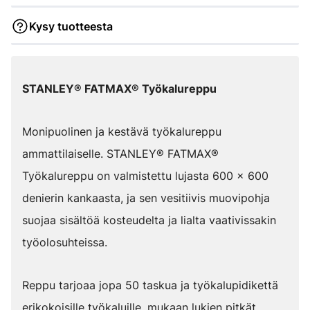
Kysy tuotteesta
STANLEY® FATMAX® Työkalureppu
Monipuolinen ja kestävä työkalureppu
ammattilaiselle. STANLEY® FATMAX®
Työkalureppu on valmistettu lujasta 600 x 600
denierin kankaasta, ja sen vesitiivis muovipohja
suojaa sisältöä kosteudelta ja lialta vaativissakin
työolosuhteissa.
Reppu tarjoaa jopa 50 taskua ja työkalupidikettä
erikokoisille työkaluille, mukaan lukien pitkät