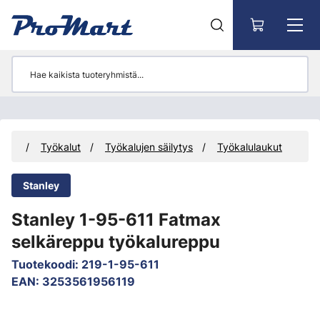
Siirry pääsisältöön
teet
Työkalut
Työkalujen säilytys
Työkalulaukut
Stanley
Stanley 1-95-611 Fatmax
selkäreppu työkalureppu
Tuotekoodi
:
219-1-95-611
EAN
:
3253561956119
Ohita kuvat