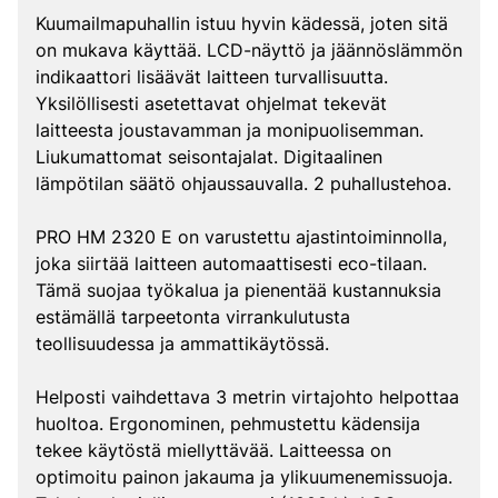
Kuumailmapuhallin istuu hyvin kädessä, joten sitä
on mukava käyttää. LCD-näyttö ja jäännöslämmön
indikaattori lisäävät laitteen turvallisuutta.
Yksilöllisesti asetettavat ohjelmat tekevät
laitteesta joustavamman ja monipuolisemman.
Liukumattomat seisontajalat. Digitaalinen
lämpötilan säätö ohjaussauvalla. 2 puhallustehoa.
PRO HM 2320 E on varustettu ajastintoiminnolla,
joka siirtää laitteen automaattisesti eco-tilaan.
Tämä suojaa työkalua ja pienentää kustannuksia
estämällä tarpeetonta virrankulutusta
teollisuudessa ja ammattikäytössä.
Helposti vaihdettava 3 metrin virtajohto helpottaa
huoltoa. Ergonominen, pehmustettu kädensija
tekee käytöstä miellyttävää. Laitteessa on
optimoitu painon jakauma ja ylikuumenemissuoja.