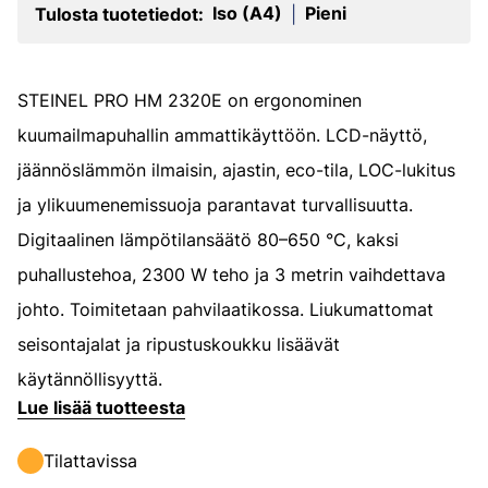
Iso (A4)
Pieni
Tulosta tuotetiedot:
|
STEINEL PRO HM 2320E on ergonominen
kuumailmapuhallin ammattikäyttöön. LCD-näyttö,
jäännöslämmön ilmaisin, ajastin, eco-tila, LOC-lukitus
ja ylikuumenemissuoja parantavat turvallisuutta.
Digitaalinen lämpötilansäätö 80–650 °C, kaksi
puhallustehoa, 2300 W teho ja 3 metrin vaihdettava
johto. Toimitetaan pahvilaatikossa. Liukumattomat
seisontajalat ja ripustuskoukku lisäävät
käytännöllisyyttä.
Lue lisää tuotteesta
Tilattavissa