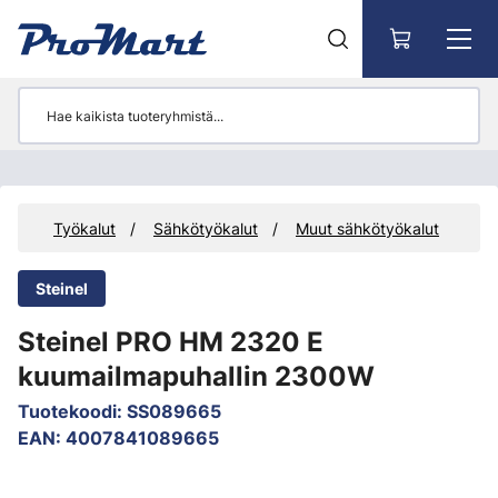
Siirry pääsisältöön
eet
Työkalut
Sähkötyökalut
Muut sähkötyökalut
Steinel
Steinel PRO HM 2320 E
kuumailmapuhallin 2300W
Tuotekoodi
:
SS089665
EAN
:
4007841089665
Ohita kuvat