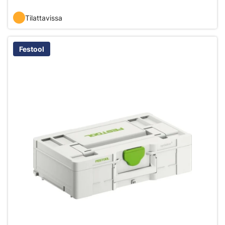
Tilattavissa
Festool