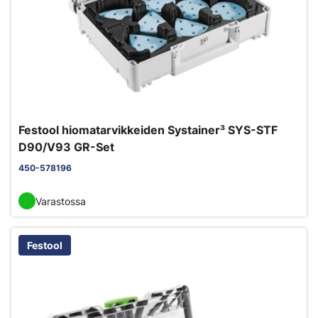
Festool hiomatarvikkeiden Systainer³ SYS-STF
D90/V93 GR-Set
450-578196
Varastossa
Festool