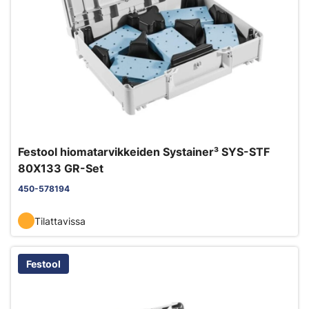
Festool hiomatarvikkeiden Systainer³ SYS-STF
80X133 GR-Set
450-578194
Tilattavissa
Festool