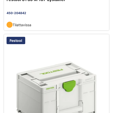
450-204842
Tilattavissa
Festool