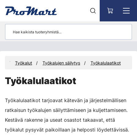
Siirry pääsisältöön
eet
Työkalut
Työkalujen säilytys
Työkalulaatikot
Työkalulaatikot
Työkalulaatikot tarjoavat kätevän ja järjestelmällisen
ratkaisun työkalujen säilyttämiseen ja kuljettamiseen.
Kestävä rakenne ja useat osastot takaavat, että
työkalut pysyvät paikoillaan ja helposti löydettävissä.