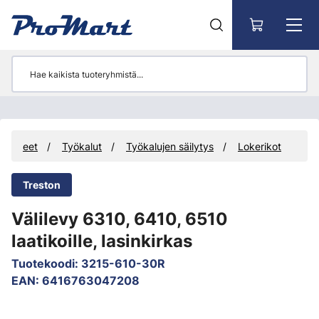
Siirry pääsisältöön
Tuotteet
Työkalut
Työkalujen säilytys
Lokerikot
Treston
Välilevy 6310, 6410, 6510
laatikoille, lasinkirkas
Tuotekoodi
:
3215-610-30R
EAN
:
6416763047208
Ohita kuvat