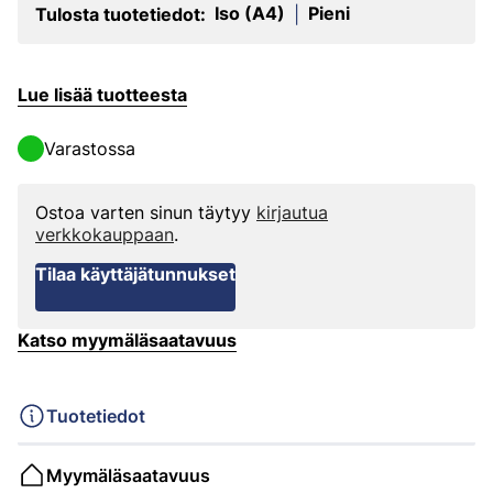
Iso (A4)
Pieni
Tulosta tuotetiedot:
|
Lue lisää tuotteesta
Varastossa
Ostoa varten sinun täytyy
kirjautua
verkkokauppaan
.
Tilaa käyttäjätunnukset
Katso myymäläsaatavuus
Tuotetiedot
Myymäläsaatavuus