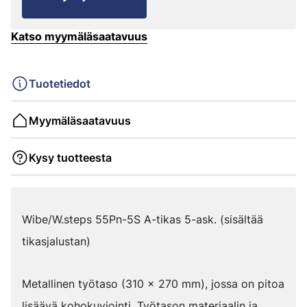
Katso myymäläsaatavuus
Tuotetiedot
Myymäläsaatavuus
Kysy tuotteesta
Wibe/W.steps 55Pn-5S A-tikas 5-ask. (sisältää
tikasjalustan)
Metallinen työtaso (310 x 270 mm), jossa on pitoa
lisäävä kohokuviointi. Työtason materiaalin ja