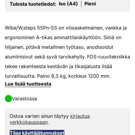
Iso (A4)
Pieni
Tulosta tuotetiedot:
|
Wibe/W.steps 55Pn-5S on viisiaskelmainen, vankka ja
ergonominen A-tikas ammattilaiskäyttöön. Siinä on
hiljainen, pitävä metallinen työtaso, anodisoidut
alumiinisivut sekä syvä tarvikehylly. FDS-ruuvitekniikka
tekee rakenteesta kestävän ja tikasjalusta lisää
turvallisuutta. Paino 9,3 kg, korkeus 1200 mm.
Lue lisää tuotteesta
Varastossa
Ostoa varten sinun täytyy
kirjautua
verkkokauppaan
.
Tilaa käyttäjätunnukset