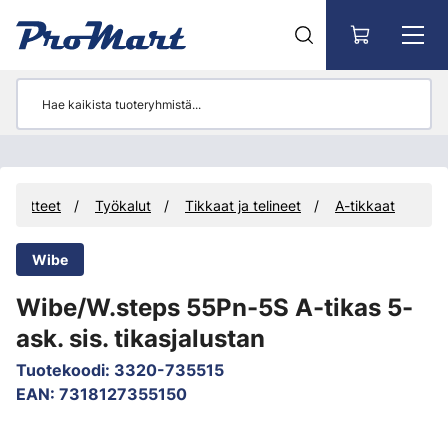
Siirry pääsisältöön
Tuotteet
Työkalut
Tikkaat ja telineet
A-tikkaat
Wibe
Wibe/W.steps 55Pn-5S A-tikas 5-
ask. sis. tikasjalustan
Tuotekoodi
:
3320-735515
EAN
:
7318127355150
Ohita kuvat