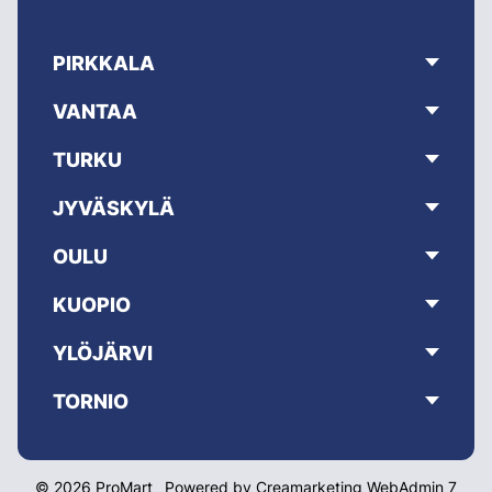
PIRKKALA
VANTAA
TURKU
JYVÄSKYLÄ
OULU
KUOPIO
YLÖJÄRVI
TORNIO
© 2026 ProMart
Powered by
Creamarketing WebAdmin 7