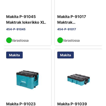
Makita P-91045
Makita P-91017
Maktrak lokerikko XL.
Maktrak
kuljetuslaatikko XL.
454-P-91045
454-P-91017
Varastossa
Varastossa
Makita
Makita
Makita P-91023
Makita P-91039