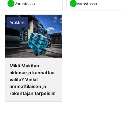
Varastossa
Varastossa
Artikkelit
Mikä Makitan
akkusarja kannattaa
valita? Vinkit
ammattilaisen ja
rakentajan tarpeisiin