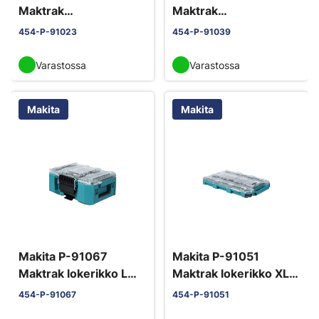
Maktrak
Maktrak
kuljetuslaatikko L.
kuljetulaatikko M
454-P-91023
454-P-91039
Varastossa
Varastossa
Makita
Makita
Makita P-91067
Makita P-91051
Maktrak lokerikko L
Maktrak lokerikko XL
välijakajilla.
matala välijakajilla.
454-P-91067
454-P-91051