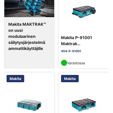
Makita MAKTRAK™
on uusi
modulaarinen
Makita P-91001
säilytysjärjestelmä
Maktrak
ammattikäyttäjille
kuljetulaatikko pyörillä.
454-P-91001
Varastossa
Makita
Makita