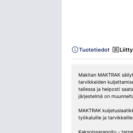
Tuotetiedot
Liitt
Makitan MAKTRAK säilyty
tarvikkeiden kuljettamis
tallessa ja helposti saa
järjestelmä on muunnelta
MAKTRAK kuljetuslaatikko
työkaluille ja tarvikkei
Kaksoissaranoitu - tarp