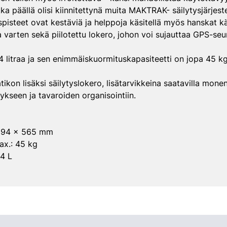
ikka päällä olisi kiinnitettynä muita MAKTRAK- säilytysjärjeste
uspisteet ovat kestäviä ja helppoja käsitellä myös hanskat 
a varten sekä piilotettu lokero, johon voi sujauttaa GPS-seu
4 litraa ja sen enimmäiskuormituskapasiteetti on jopa 45 kg
ikon lisäksi säilytyslokero, lisätarvikkeina saatavilla monen
kseen ja tavaroiden organisointiin.
x 394 x 565 mm
ax.: 45 kg
,4 L