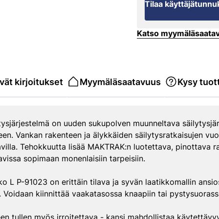
Tilaa käyttäjätunnu
Katso myymäläsaata
yvät kirjoitukset
Myymäläsaatavuus
Kysy tuot
sjärjestelmä on uuden sukupolven muunneltava säilytysjärj
een. Vankan rakenteen ja älykkäiden säilytysratkaisujen vu
tavilla. Tehokkuutta lisää MAKTRAK:n luotettava, pinottava r
vissa sopimaan monenlaisiin tarpeisiin.
 L P-91023 on erittäin tilava ja syvän laatikkomallin ansio
lle. Voidaan kiinnittää vaakatasossa knaapiin tai pystysuora
een tullen myös irroitettava - kansi mahdollistaa käytettä