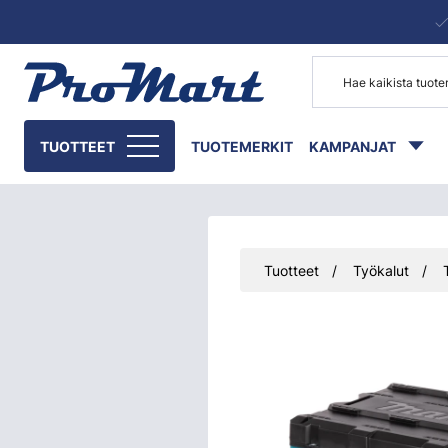
Siirry pääsisältöön
TUOTTEET
TUOTEMERKIT
KAMPANJAT
Tuotteet
Työkalut
Ohita kuvat