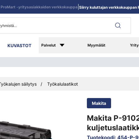
|
ProMart -yritysasiakkaiden verkkokauppa
Siirry kuluttajan verkkokauppan R
KUVASTOT
Palvelut
Myymälät
Yrity
Työkalujen säilytys
Työkalulaatikot
Makita
Makita P-910
kuljetuslaatik
Tuotekoodi
:
454-P-9