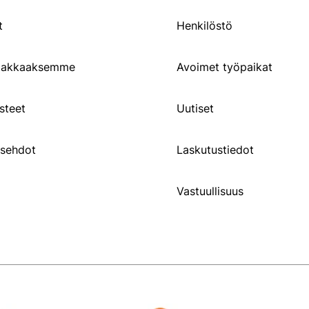
t
Henkilöstö
siakkaaksemme
Avoimet työpaikat
steet
Uutiset
usehdot
Laskutustiedot
Vastuullisuus