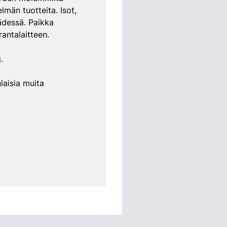
lmän tuotteita. Isot,
kädessä. Paikka
rantalaitteen.
.
laisia muita