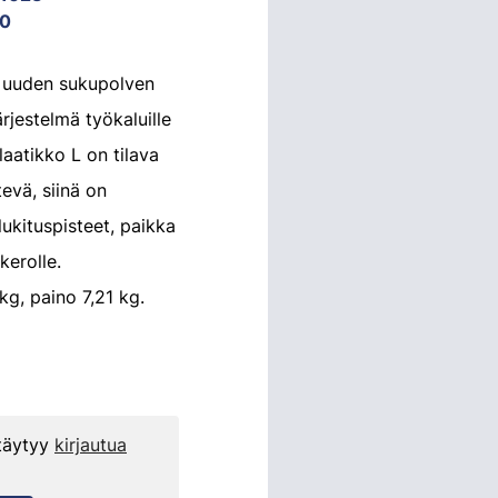
0
uuden sukupolven
rjestelmä työkaluille
slaatikko L on tilava
tevä, siinä on
 lukituspisteet, paikka
kerolle.
g, paino 7,21 kg.
 täytyy
kirjautua