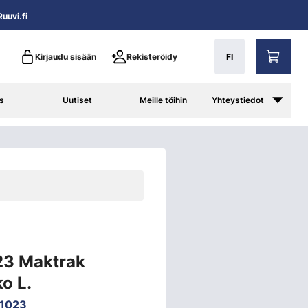
uuvi.fi
Kirjaudu sisään
Rekisteröidy
FI
s
Uutiset
Meille töihin
Yhteystiedot
23 Maktrak
ko L.
1023