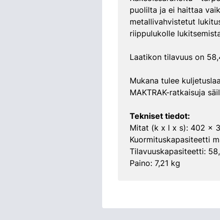
puolilta ja ei haittaa va
metallivahvistetut lukit
riippulukolle lukitsemist
Laatikon tilavuus on 58,
Mukana tulee kuljetuslaat
MAKTRAK-ratkaisuja säily
Tekniset tiedot:
Mitat (k x l x s): 402 
Kuormituskapasiteetti m
Tilavuuskapasiteetti: 58
Paino: 7,21 kg