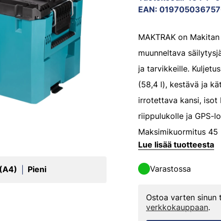
EAN
:
019705036757
MAKTRAK on Makitan 
muunneltava säilytysjä
ja tarvikkeille. Kuljetu
(58,4 l), kestävä ja kä
irrotettava kansi, isot
riippulukolle ja GPS-lo
Maksimikuormitus 45 k
Lue lisää tuotteesta
Varastossa
 (A4)
Pieni
|
Ostoa varten sinun
verkkokauppaan
.