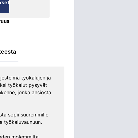
kset
vuus
teesta
estelmä työkalujen ja
oksi työkalut pysyvät
akenne, jonka ansiosta
sta sopii suuremmille
ssa työkaluvaunuun.
vyyden molemmilta