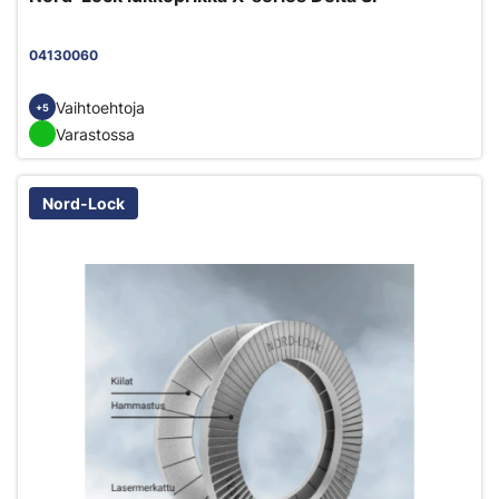
04130060
Vaihtoehtoja
+5
Varastossa
Nord-Lock