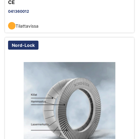
CE
041360012
Tilattavissa
Nord-Lock