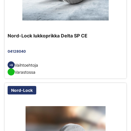
Nord-Lock lukkoprikka Delta SP CE
04128040
Vaihtoehtoja
+9
Varastossa
Nord-Lock