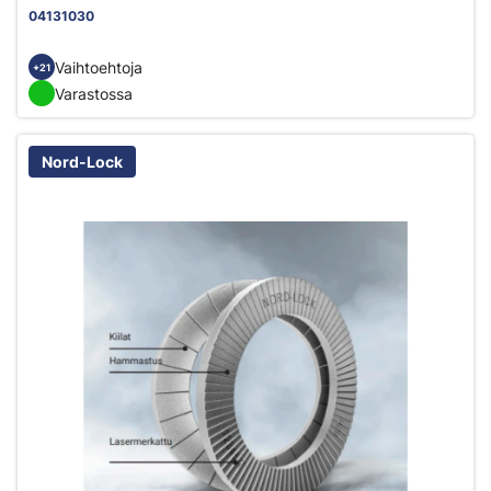
04131030
Vaihtoehtoja
+21
Varastossa
Nord-Lock