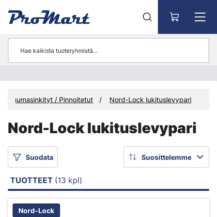
Siirry pääsisältöön
Kuumasinkityt / Pinnoitetut
Nord-Lock lukituslevypari
Nord-Lock lukituslevypari
Suodata
Suosittelemme
TUOTTEET
(13 kpl)
Nord-Lock